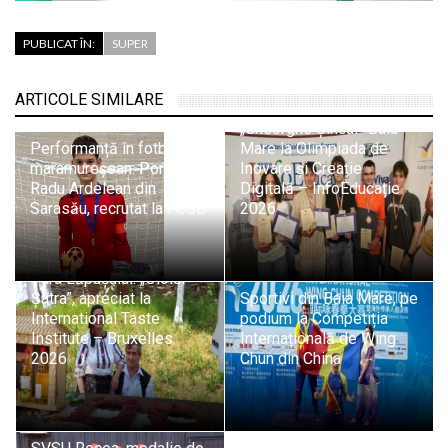
PUBLICAT ÎN:
SUPER
Trei medalii de aur și
două de bronz pentru
ARTICOLE SIMILARE
elevii Colegiului
„Gheorghe Șincai” Baia
Performanță în fotbalul
Mare la Olimpiada de
maramureșean: Portarul
Inovare și Creație
Radu Ardelean din
Digitală – InfoEducație
Sarasău, recrutat la FCSB
2026
Tradiție și pasiune din
Țara Lăpușului: „Oloiul
Șatra”, apreciat la
Sportivi din Baia Mare, pe
International Taste
podium la Competiția
Institute – Bruxelles
Internațională de Wing
2026
Chun din China