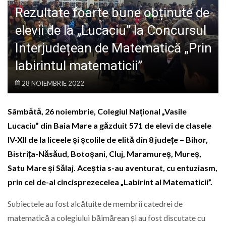
LIFE
Rezultate foarte bune obținute de
elevii de la „Lucaciu” la Concursul
Interjudețean de Matematică „Prin
labirintul matematicii”
28 NOIEMBRIE 2022
Sâmbătă, 26 noiembrie, Colegiul Național „Vasile
Lucaciu” din Baia Mare a găzduit 571 de elevi de clasele
IV-XII de la liceele și școlile de elită din 8 județe – Bihor,
Bistrița-Năsăud, Botoșani, Cluj, Maramureș, Mureș,
Satu Mare și Sălaj. Aceștia s-au aventurat, cu entuziasm,
prin cel de-al cincisprezecelea „Labirint al Matematicii”.
Subiectele au fost alcătuite de membrii catedrei de
matematică a colegiului băimărean și au fost discutate cu