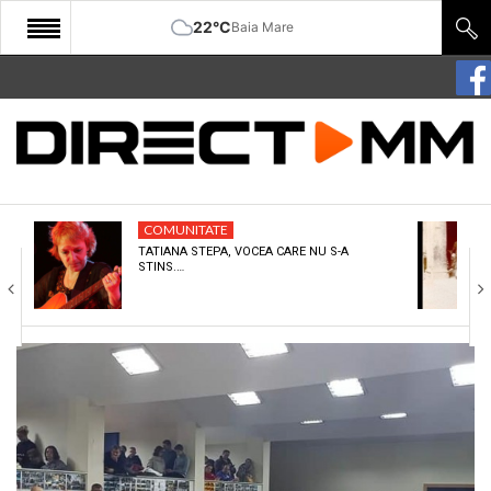
22°C
Baia Mare
START
COMUNITATE
EDITORIAL
COMUNITATE
CULTURA
TATIANA STEPA, VOCEA CARE NU S-A
STINS.…
ECONOMIE
SANATATE
SPORT
SPECIAL
POLITIC