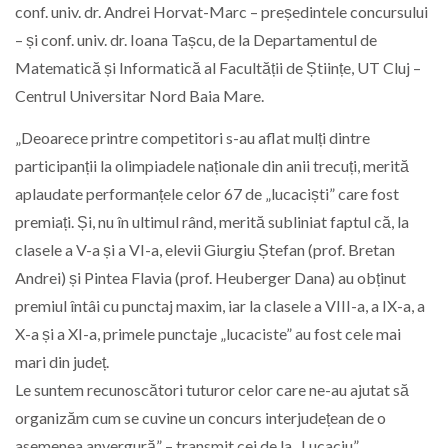
conf. univ. dr. Andrei Horvat-Marc – președintele concursului
– și conf. univ. dr. Ioana Tașcu, de la Departamentul de
Matematică și Informatică al Facultății de Științe, UT Cluj –
Centrul Universitar Nord Baia Mare.
„Deoarece printre competitori s-au aflat mulți dintre
participanții la olimpiadele naționale din anii trecuți, merită
aplaudate performanțele celor 67 de „lucaciști” care fost
premiați. Și, nu în ultimul rând, merită subliniat faptul că, la
clasele a V-a și a VI-a, elevii Giurgiu Ștefan (prof. Bretan
Andrei) și Pintea Flavia (prof. Heuberger Dana) au obținut
premiul întâi cu punctaj maxim, iar la clasele a VIII-a, a IX-a, a
X-a și a XI-a, primele punctaje „lucaciste” au fost cele mai
mari din județ.
Le suntem recunoscători tuturor celor care ne-au ajutat să
organizăm cum se cuvine un concurs interjudețean de o
asemenea anvergură” – transmit cei de la „Lucaciu”.