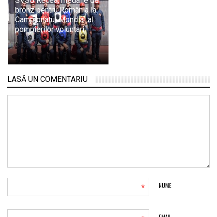
SVSU Recea, medalie de
bronz pentru România la
Campionatul Mondial al
pompierilor voluntari
LASĂ UN COMENTARIU
*
NUME