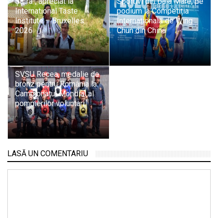
Șatra”, apreciat la
Sportivi din Baia Mare, pe
International Taste
podium la Competiția
Institute – Bruxelles
Internațională de Wing
2026
Chun din China
SVSU Recea, medalie de
bronz pentru România la
Campionatul Mondial al
pompierilor voluntari
LASĂ UN COMENTARIU