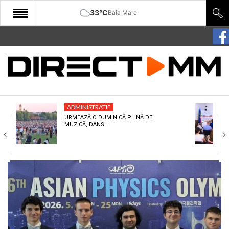
33°C
Baia Mare
START
COMUNITATE
EDITORIAL
ADMINISTRATIE
CULTURA
URMEAZĂ O DUMINICĂ PLINĂ DE
MUZICĂ, DANS…
ECONOMIE
SANATATE
SPORT
SPECIAL
POLITIC