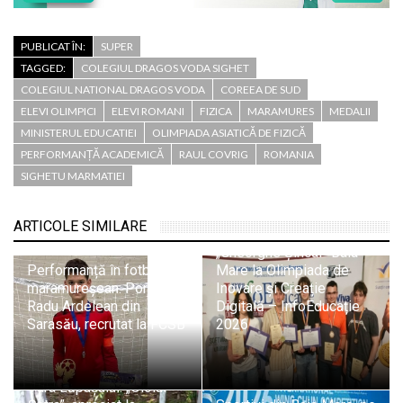
PUBLICAT ÎN:
SUPER
TAGGED:
COLEGIUL DRAGOS VODA SIGHET
COLEGIUL NATIONAL DRAGOS VODA
COREEA DE SUD
ELEVI OLIMPICI
ELEVI ROMANI
FIZICA
MARAMURES
MEDALII
MINISTERUL EDUCATIEI
OLIMPIADA ASIATICĂ DE FIZICĂ
PERFORMANȚĂ ACADEMICĂ
RAUL COVRIG
ROMANIA
SIGHETU MARMATIEI
Trei medalii de aur și
două de bronz pentru
ARTICOLE SIMILARE
elevii Colegiului
„Gheorghe Șincai” Baia
Performanță în fotbalul
Mare la Olimpiada de
maramureșean: Portarul
Inovare și Creație
Radu Ardelean din
Digitală – InfoEducație
Sarasău, recrutat la FCSB
2026
Tradiție și pasiune din
Țara Lăpușului: „Oloiul