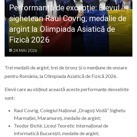
LIFE
Performanță de excepție: Elevul
sighetean Raul Covrig, medalie de
argint la Olimpiada Asiatică de
Fizică 2026
24 MAI 2026
Trei medalii de argint, trei de bronz și o mențiune de onoare
pentru România, la Olimpiada Asiatică de Fizică 2026.
Elevii care au obținut această aceste performanțe deosebite
sunt:
Raul Covrig, Colegiul Național „Dragoș Vodă” Sighetu
Marmației, Maramureș, medalie de argint;
Teodor Bichir, Liceul Teoretic Internațional de
Informatică București, medalie de argint;