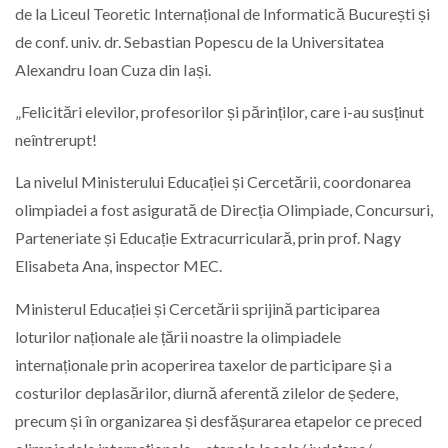
de la Liceul Teoretic Internațional de Informatică București și
de conf. univ. dr. Sebastian Popescu de la Universitatea
Alexandru Ioan Cuza din Iași.
„Felicitări elevilor, profesorilor și părinților, care i-au susținut
neîntrerupt!
La nivelul Ministerului Educației și Cercetării, coordonarea
olimpiadei a fost asigurată de Direcția Olimpiade, Concursuri,
Parteneriate și Educație Extracurriculară, prin prof. Nagy
Elisabeta Ana, inspector MEC.
Ministerul Educației și Cercetării sprijină participarea
loturilor naționale ale țării noastre la olimpiadele
internaționale prin acoperirea taxelor de participare și a
costurilor deplasărilor, diurnă aferentă zilelor de ședere,
precum și în organizarea și desfășurarea etapelor ce preced