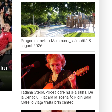
turi și amintiri
iment dedicat marelui voievod, la
ași stres, iar una dezvoltă anxietate,
Prognoza meteo Maramureș, sâmbătă 8
opere orașul dintr-o perspectivă diferită
august 2026
lui
Tatiana Stepa, vocea care nu s-a stins. De
la Cenaclul Flacăra la scena folk din Baia
Mare, o viață trăită prin cântec