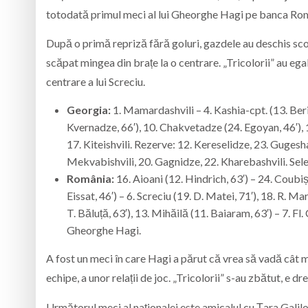
totodată primul meci al lui Gheorghe Hagi pe banca Româ
După o primă repriză fără goluri, gazdele au deschis scoru
scăpat mingea din brațe la o centrare. „Tricolorii” au ega
centrare a lui Screciu.
G
eorgia
:
1. Mamardashvili – 4. Kashia-cpt. (13. Beria
Kvernadze, 66′), 10. Chakvetadze (24. Egoyan, 46′), 11
17. Kiteishvili. Rezerve: 12. Kereselidze, 23. Gugesha
Mekvabishvili, 20. Gagnidze, 22. Kharebashvili. Sele
R
omânia
:
16. Aioani (12. Hindrich, 63′) – 24. Coubiș (
Eissat, 46′) – 6. Screciu (19. D. Matei, 71′), 18. R. Ma
T. Băluță, 63′), 13. Mihăilă (11. Baiaram, 63′) – 7. Fl
Gheorghe Hagi.
A fost un meci în care Hagi a părut că vrea să vadă cât ma
echipe, a unor relații de joc. „Tricolorii” s-au zbătut, e dr
Următorul meci al naționalei este amicalul cu Țara Galilor