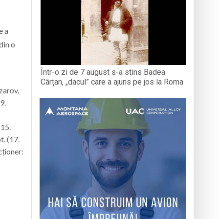
e a
din o
Într-o zi de 7 august s-a stins Badea
Cârțan, „dacul” care a ajuns pe jos la Roma
Azarov,
9.
(15.
t. (17.
cționer: