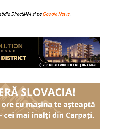
tirile DirectMM și pe
Google News
.