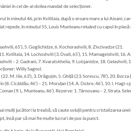
niei în cel de-al doilea mandat de selecționer.
l în minutul 46, prin Kvilitaia, după o eroare mare a lui Aioani, car
lat repede, în minutul 55, Louis Munteanu reluând cu capul în plasă 
shvili, 65′), 5. Goglichidze, 6. Kochorashvili, 8. Zivzivadze (21.
. Kvilitaia, 14. Lochoshvili (3. Dvali, 65′), 15. Mamageishvili, 16. 
shvili – 2. Gadrani, 7. Kvaratskhelia, 9. Lobjanidze, 18. Gelashvili, 1
cționer: Willy Sagnol.
22. M. Ilie, 63′), 3. Drăgușin, 5. Ghiță (23. Sorescu, 78′), 20. Borza 
rin (8. Cicâldău, 46′) – 21. Moruțan (14. A. Dobre, 46′), 10. I. Hagi-cp
. Coman (9. L. Munteanu, 46′). Rezerve: 1. Târnovanu – 2. Strata. Sele
i mulți jucători la treabă, să caute soluții pentru cristalizarea unei
ept, însă par să mai fie multe lucruri de pus la punct.
, din 6 iunie, de la București. Hai România!