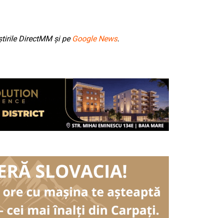
tirile DirectMM și pe
Google News
.