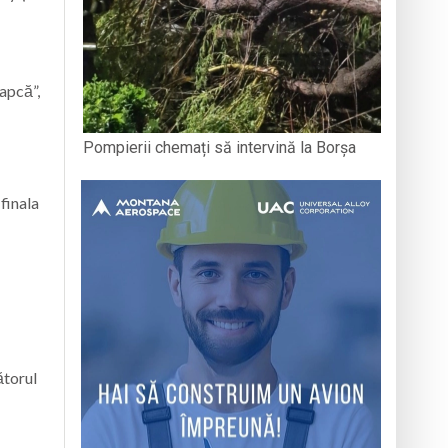
șapcă”,
Pompierii chemați să intervină la Borșa
 finala
ătorul