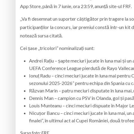
App Store, până în 7 iunie, ora 23:59, anunță site-ul FRF.
„Va fi desemnat un suporter câștigător prin tragere la sor
participanților la concurs, iar premiul constă într-un kit d
notează sursa citată.
Cei șase „tricolori” nominalizați sunt:
Andrei Rațiu – șapte meciuri jucate în luna mai și un as
UEFA Conference League pierdută de Rayo Vallecan
Ionuț Radu – cinci meciuri jucate în luna mai pentru
sezonului 2025-2026” pentru echipa din Spania cu care
Răzvan Marin – patru meciuri disputate în luna mai,
Dennis Man – campion cu PSV în Olanda, gol și pasă 
Louis Munteanu – cinci meciuri dispuate în Major L
Nicușor Bancu – cinci meciuri jucate în luna mai, un 
finalei”, în ultimul act al Cupei României, două trofe
Sursa foto: FRF