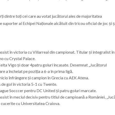
ți dintre toți cei care au votat jucătorul ales de majoritatea
e suporter al Echipei Naționale alcătuit din tricou oficial de joc și 
sist în victoria cu Villarreal din campionat. Titular și integralist în
o cu Crystal Palace.
 Celta Vigo și doar 4patru goluri încasate. Desemnat „Jucătorul
 a încheiat pe poziția a 6-a în prima ligă.
 nicio înfrângere și campion în Grecia cu AEK Atena.
de gol în victoria 5-1 cu Twente.
eague Socccer pentru DC United și patru goluri marcate.
assist în meciul decisiv pentru titlul de campioană a României, „Juc
e cucerite cu Universitatea Craiova.