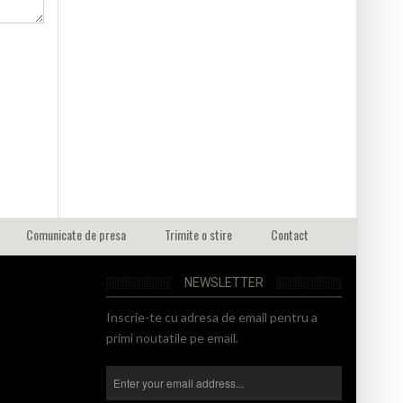
Comunicate de presa
Trimite o stire
Contact
NEWSLETTER
Inscrie-te cu adresa de email pentru a
primi noutatile pe email.