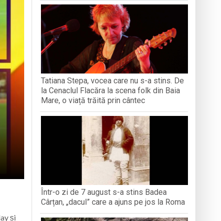
iment dedicat marelui voievod, la
ași stres, iar una dezvoltă anxietate,
opere orașul dintr-o perspectivă diferită
Tatiana Stepa, vocea care nu s-a stins. De
ați propriul talisman „prinzător de vise”
la Cenaclul Flacăra la scena folk din Baia
Mare, o viață trăită prin cântec
Într-o zi de 7 august s-a stins Badea
Cârțan, „dacul” care a ajuns pe jos la Roma
lay și