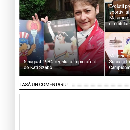
Evoluții pr
sportivi a
Maramureș
circuitulu
Mândrie p
5 august 1984: regalul olimpic oferit
Suciu și I
de Kati Szabo
Campionat
LASĂ UN COMENTARIU