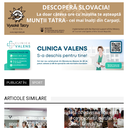
PUBLICAT ÎN:
SPORT
ARTICOLE SIMILARE
Nouă șahiști
maramureșeni, față în
față cu adversari de elită
Cum își petrec vacanța
la campionatul derulat în
sportivii ACS Dragonul
cadrul Grand Prix