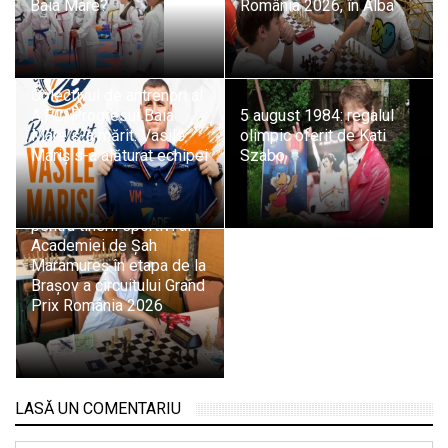
Baia Mare?
România 2026, în Alba
Colectivul de antrenori al
A.F.C. Progresul Baia
5 august 1984: regalul
Mare s-a mărit: Vasile
olimpic oferit de Kati
Mariș s-a alăturat echipei
Szabo
Evoluții promițătoare
pentru tinerii sportivi ai
Academiei de Șah
Maramureș în etapa de la
Brașov a circuitului Grand
Prix România 2026
LASĂ UN COMENTARIU