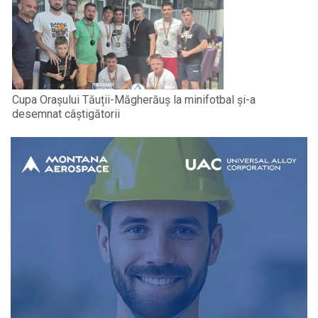
Cupa Orașului Tăuții-Măgherăuș la minifotbal și-a
desemnat câștigătorii