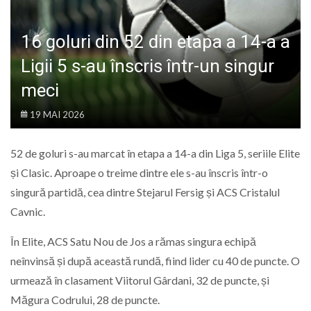
LIFE
16 goluri din 52 din etapa a 14-a a
Ligii 5 s-au înscris într-un singur
meci
19 MAI 2026
52 de goluri s-au marcat în etapa a 14-a din Liga 5, seriile Elite
și Clasic. Aproape o treime dintre ele s-au înscris într-o
singură partidă, cea dintre Stejarul Fersig și ACS Cristalul
Cavnic.
În Elite, ACS Satu Nou de Jos a rămas singura echipă
neînvinsă și după această rundă, fiind lider cu 40 de puncte. O
urmează în clasament Viitorul Gârdani, 32 de puncte, și
Măgura Codrului, 28 de puncte.