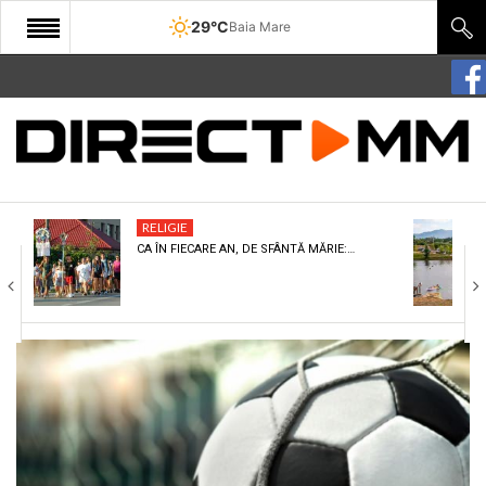
29°C
Baia Mare
START
COMUNITATE
EDITORIAL
RELIGIE
CULTURA
CA ÎN FIECARE AN, DE SFÂNTĂ MĂRIE:…
ECONOMIE
SANATATE
SPORT
SPECIAL
POLITIC