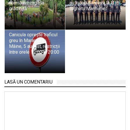
normă întreagă la
au început cariera la ITPF
grădiniță
Sighetu Marmației
Canicula oprește traficul
greu în Maramureș.
Mâine, 5 august, restricții
între orele 12:00 și 20:00
LASĂ UN COMENTARIU