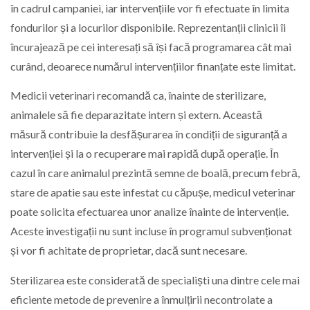
în cadrul campaniei, iar intervențiile vor fi efectuate în limita
fondurilor și a locurilor disponibile. Reprezentanții clinicii îi
încurajează pe cei interesați să își facă programarea cât mai
curând, deoarece numărul intervențiilor finanțate este limitat.
Medicii veterinari recomandă ca, înainte de sterilizare,
animalele să fie deparazitate intern și extern. Această
măsură contribuie la desfășurarea în condiții de siguranță a
intervenției și la o recuperare mai rapidă după operație. În
cazul în care animalul prezintă semne de boală, precum febră,
stare de apatie sau este infestat cu căpușe, medicul veterinar
poate solicita efectuarea unor analize înainte de intervenție.
Aceste investigații nu sunt incluse în programul subvenționat
și vor fi achitate de proprietar, dacă sunt necesare.
Sterilizarea este considerată de specialiști una dintre cele mai
eficiente metode de prevenire a înmulțirii necontrolate a