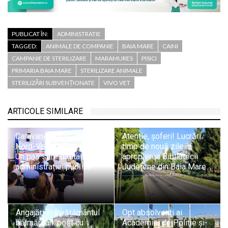
PUBLICAT ÎN:
ADMINISTRATIE
TAGGED:
ANIMALE DE COMPANIE
BAIA MARE
CAINI
CAMPANIE DE STERILIZARE
MARAMURES
PISICI
PRIMARIA BAIA MARE
STERILIZARE ANIMALE
STERILIZĂRI SUBVENȚIONATE
VIVO VET
ARTICOLE SIMILARE
Caravana Cloud Regional
Atenție, șoferi! Lucrări
Nord-Vest în Baia Mare:
timp de nouă zile în
Un pas spre digitalizarea
apropierea Bibliotecii
administrației publice
Județene din Baia Mare
Angajări în învățământul
Opt absolvenți ai
băimărean: post cu
Academiei de Poliție și-