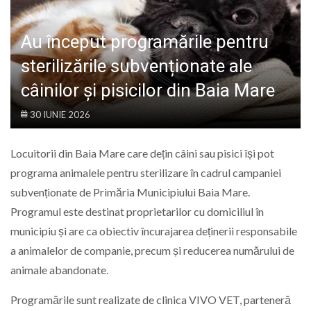
LIFE
Au început programările pentru
sterilizările subvenționate ale
câinilor și pisicilor din Baia Mare
30 IUNIE 2026
Locuitorii din Baia Mare care dețin câini sau pisici își pot
programa animalele pentru sterilizare în cadrul campaniei
subvenționate de Primăria Municipiului Baia Mare.
Programul este destinat proprietarilor cu domiciliul în
municipiu și are ca obiectiv încurajarea deținerii responsabile
a animalelor de companie, precum și reducerea numărului de
animale abandonate.
Programările sunt realizate de clinica VIVO VET, parteneră