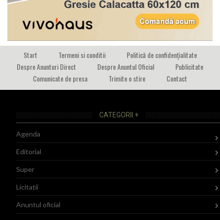
Start
Termeni si conditii
Politică de confidențialitate
Despre Anunturi Direct
Despre Anuntul Oficial
Publicitate
Comunicate de presa
Trimite o stire
Contact
CATEGORII +
Agenda
Editorial
Super
Licitatii
Anuntul oficial