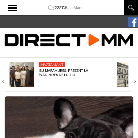
23°C
Baia Mare
START
COMUNITATE
EDITORIAL
INVATAMANT
CULTURA
ISJ MARAMUREȘ, PREZENT LA
ÎNTÂLNIREA DE LUCRU…
ECONOMIE
SANATATE
SPORT
SPECIAL
POLITIC