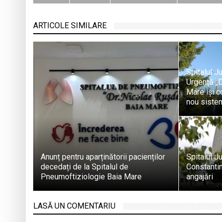
ARTICOLE SIMILARE
Spitalul 
Urgență „D
Mare își c
nou sistem
Anunț pentru aparținătorii pacienților
Spitalul J
decedați de la Spitalul de
Constantin
Pneumoftiziologie Baia Mare
angajări
LASĂ UN COMENTARIU