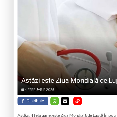
6 august 1945, ziua
Schimbarea la Față
Prognoza meteo Ma
Marin Preda, copilu
Astăzi este Ziua Mondială de Lu
4 FEBRUARIE 2026
Distribuie
Astăzi, 4 februarie, este Ziua Mondială de Luptă Împotriv