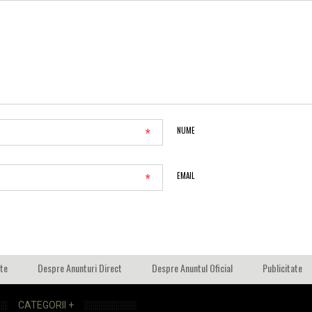
*
NUME
*
EMAIL
ate
Despre Anunturi Direct
Despre Anuntul Oficial
Publicitate
CATEGORII +