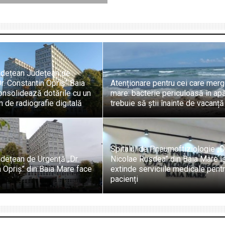
Județean Județean de
r. Constantin Opriș” Baia
Atenționare pentru cei care merg
onsolidează dotările cu un
mare: bacterie periculoasă în ap
 de radiografie digitală
trebuie să știi înainte de vacanță
Spitalul de Pneumoftiziologie „D
udețean de Urgență „Dr.
Nicolae Rusdea” din Baia Mare îș
 Opriș” din Baia Mare face
extinde serviciile medicale pent
pacienți