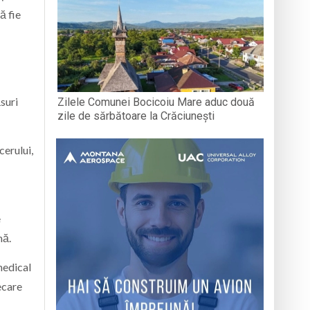
ă fie
ăsuri
Zilele Comunei Bocicoiu Mare aduc două
zile de sărbătoare la Crăciunești
cerului,
e
mă.
medical
ecare