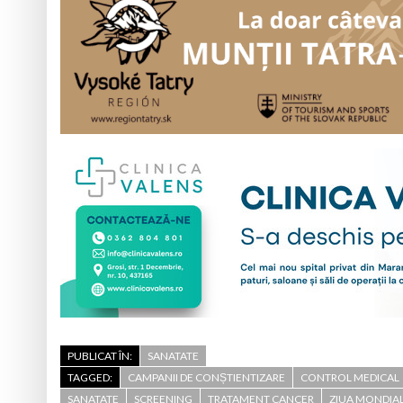
PUBLICAT ÎN:
SANATATE
TAGGED:
CAMPANII DE CONȘTIENTIZARE
CONTROL MEDICAL
SANATATE
SCREENING
TRATAMENT CANCER
ZIUA MONDIAL