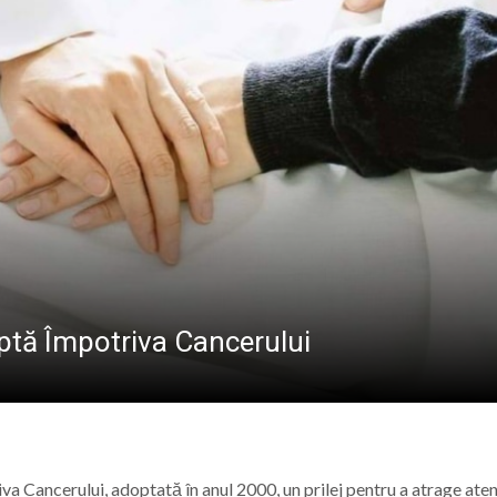
 în care lumea a intrat în era atomică
 a Domnului – semnificația sărbătorii din 6 august
ramureș, joi 6 august 2026
l pe care satul era cât pe ce să-l țină departe de școală
ptă Împotriva Cancerului
a Cancerului, adoptată în anul 2000, un prilej pentru a atrage aten