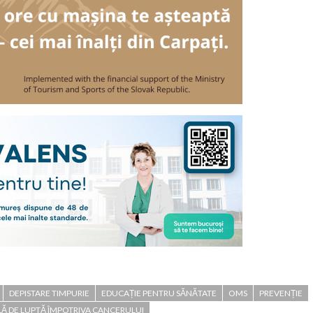
DEPISTARE TIMPURIE
EDUCAȚIE PENTRU SĂNĂTATE
OMS
PREVENȚIE
Ă DE LUPTĂ ÎMPOTRIVA CANCERULUI