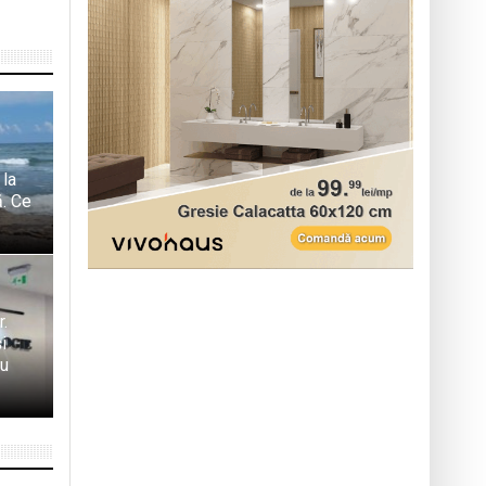
 la
ă. Ce
r.
i
ru