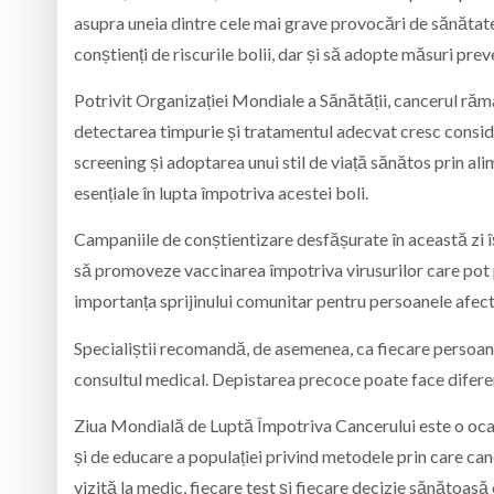
asupra uneia dintre cele mai grave provocări de sănătate p
conștienți de riscurile bolii, dar și să adopte măsuri pre
Potrivit Organizației Mondiale a Sănătății, cancerul rămâ
detectarea timpurie și tratamentul adecvat cresc consider
screening și adoptarea unui stil de viață sănătos prin ali
esențiale în lupta împotriva acestei boli.
Campaniile de conștientizare desfășurate în această zi 
să promoveze vaccinarea împotriva virusurilor care pot
importanța sprijinului comunitar pentru persoanele afect
Specialiștii recomandă, de asemenea, ca fiecare persoană
consultul medical. Depistarea precoce poate face diferen
Ziua Mondială de Luptă Împotriva Cancerului este o ocazi
și de educare a populației privind metodele prin care can
vizită la medic, fiecare test și fiecare decizie sănătoasă