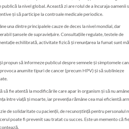
ublică la nivel global. Această zi are rolul de a încuraja oamenii s
ventive și să participe la controale medicale periodice.
ne una dintre principalele cauze de deces la nivel mondial, dar
abil șansele de supraviețuire. Consultațiile regulate, testele de
mentație echilibrată, activitate fizică și renunțarea la fumat sunt m
își propun să informeze publicul despre semnele și simptomele can
 provoca anumite tipuri de cancer (precum HPV) și să sublinieze
ate.
 să fie atentă la modificările care apar în organism și să nu amân
ța între viață și moarte, iar prevenția rămâne cea mai eficientă ar
e de solidaritate cu pacienții, de recunoștință pentru personalul 
cerul poate fi prevenit sau tratat cu succes. Este un memento că fi
 contează.