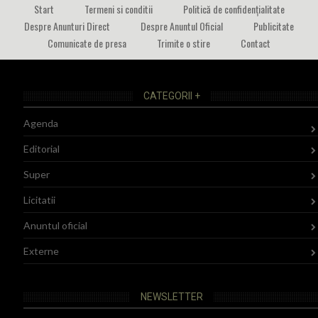
Start
Termeni si conditii
Politică de confidențialitate
Despre Anunturi Direct
Despre Anuntul Oficial
Publicitate
Comunicate de presa
Trimite o stire
Contact
CATEGORII +
Agenda
Editorial
Super
Licitatii
Anuntul oficial
Externe
NEWSLETTER