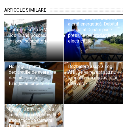
ARTICOLE SIMILARE
România intră în stare de
alertă energetică. Debitul
Horă în piscină la Vața de
scăzut al Dunării pune
Jos. Diana Șoșoacă, în
presiune pe producția de
mijlocul susținătorilor
electricitate
Noi reguli pentru
Dezbatere asupra Legii
declarațiile de avere ale
ANI: Se va reveni sau nu
demnitarilor și
la publicarea declarațiilor
funcționarilor publici
de avere?
Propunerea S.O.S.
România privind Unirea
cu Republica Moldova a
trecut tacit de Camera
Deputaților