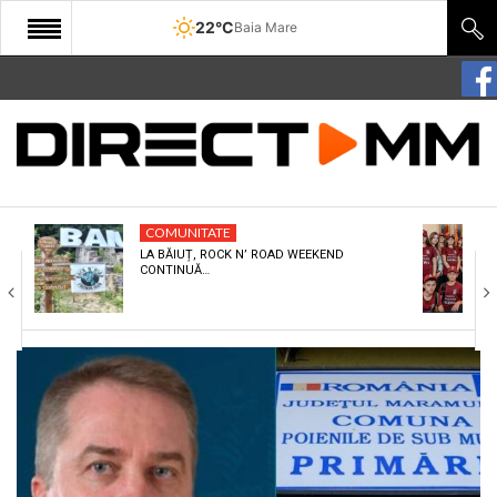
22°C
Baia Mare
START
COMUNITATE
EDITORIAL
COMUNITATE
CULTURA
LA BĂIUȚ, ROCK N’ ROAD WEEKEND
CONTINUĂ…
ECONOMIE
SANATATE
SPORT
SPECIAL
POLITIC