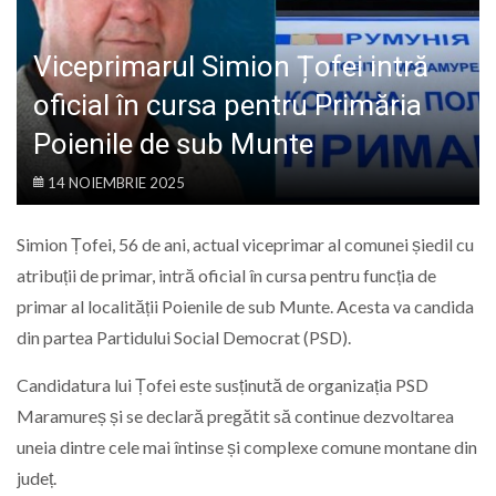
LIFE
Viceprimarul Simion Țofei intră
oficial în cursa pentru Primăria
Poienile de sub Munte
14 NOIEMBRIE 2025
Simion Țofei, 56 de ani, actual viceprimar al comunei șiedil cu
atribuții de primar, intră oficial în cursa pentru funcția de
primar al localității Poienile de sub Munte. Acesta va candida
din partea Partidului Social Democrat (PSD).
Candidatura lui Țofei este susținută de organizația PSD
Maramureș și se declară pregătit să continue dezvoltarea
uneia dintre cele mai întinse și complexe comune montane din
județ.