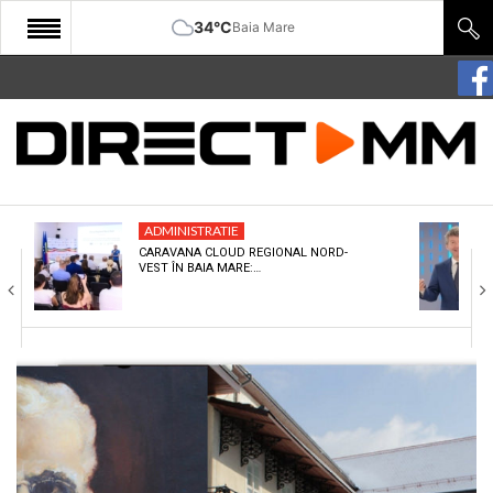
34°C
Baia Mare
START
COMUNITATE
EDITORIAL
ADMINISTRATIE
CULTURA
CARAVANA CLOUD REGIONAL NORD-
VEST ÎN BAIA MARE:…
ECONOMIE
SANATATE
SPORT
SPECIAL
POLITIC