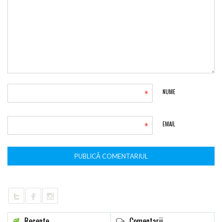
*
NUME
*
EMAIL
Recente
Comentarii