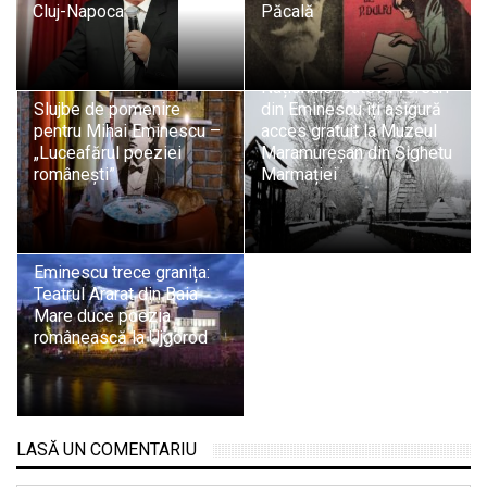
Cluj-Napoca
Păcală
De Ziua Culturii
Naționale: Câteva versuri
Slujbe de pomenire
din Eminescu îți asigură
pentru Mihai Eminescu –
acces gratuit la Muzeul
„Luceafărul poeziei
Maramureșan din Sighetu
românești”
Marmației
Eminescu trece granița:
Teatrul Ararat din Baia
Mare duce poezia
românească la Ujgorod
LASĂ UN COMENTARIU