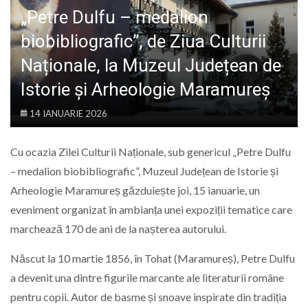
LIFE
„Petre Dulfu – medalion
biobibliografic”, de Ziua Culturii
Naționale, la Muzeul Județean de
Istorie și Arheologie Maramureș
14 IANUARIE 2026
Cu ocazia Zilei Culturii Naționale, sub genericul „Petre Dulfu
– medalion biobibliografic”, Muzeul Județean de Istorie și
Arheologie Maramureș găzduiește joi, 15 ianuarie, un
eveniment organizat în ambianța unei expoziții tematice care
marchează 170 de ani de la nașterea autorului.
Născut la 10 martie 1856, în Tohat (Maramureș), Petre Dulfu
a devenit una dintre figurile marcante ale literaturii române
pentru copii. Autor de basme și snoave inspirate din tradiția