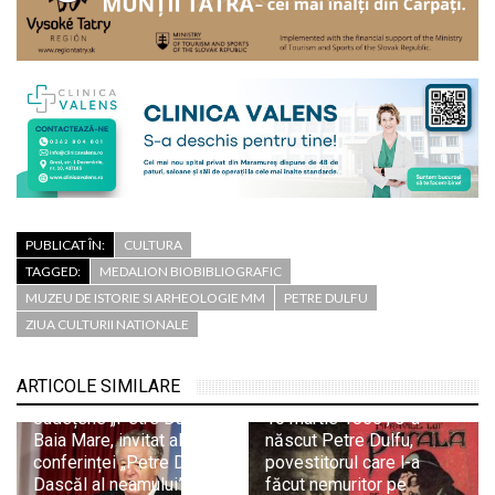
PUBLICAT ÎN:
CULTURA
TAGGED:
MEDALION BIOBIBLIOGRAFIC
MUZEU DE ISTORIE SI ARHEOLOGIE MM
PETRE DULFU
ZIUA CULTURII NATIONALE
Dr. Teodor Ardelean,
ARTICOLE SIMILARE
directorul Bibliotecii
Județene „Petre Dulfu”
10 martie 1856 , s-a
Baia Mare, invitat al
născut Petre Dulfu,
conferinței „Petre Dulfu –
povestitorul care l-a
Dascăl al neamului” de la
făcut nemuritor pe