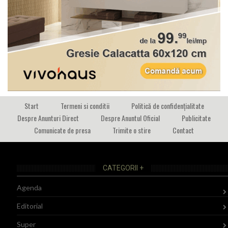
Start
Termeni si conditii
Politică de confidențialitate
Despre Anunturi Direct
Despre Anuntul Oficial
Publicitate
Comunicate de presa
Trimite o stire
Contact
CATEGORII +
Agenda
Editorial
Super