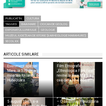
PUBLICAT ÎN:
CULTURA
TAGGED:
BAIA MARE
CIOCAN DE GEOLOG
EXPONATUL LUNII IULIE
GEOLOGIE
MUZEUL JUDEȚEAN DE ISTORIE ȘI ARHEOLOGIE MARAMUREȘ
SECOL XX
ARTICOLE SIMILARE
Festivalul Concurs de
Eveniment special la Baia
Film Etnografic
Mare, la 570 de ani de la
„Ethnologica Film Fest”
moartea lui Iancu de
revine la Baia Mare cu
Hunedoara
cea de-a III-a ediție
„Arheologia gustului antic
5 august 1940, s-a
– O călătorie în bucătăria