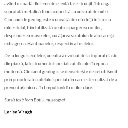
având o coadă din lemn de esență tare strunjit, întreaga
suprafață metalică fiind acoperită cu un strat de oxizi.
Ciocanul de geolog este o unealtă de referință în istoria
mineritului, fiind utilizată pentru spargerea rocilor,
desprinderea mostrelor, curățarea stratului de alterare și
extragerea eșantioanelor, respectiv a fosilelor.
De-a lungul secolelor, unealta a evoluat de la toporul clasic
din piatră, la instrumentul specializat din oțel în epoca
modernă. Ciocanul geologic se deosebește de cel obișnuit
prin proprietatea oțelului special din care este realizat de a
preveni așchierea în timpul lovirii rocilor dure.
Sursă text: Ioan Botiș, muzeograf
Larisa Viragh