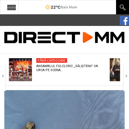
22°C
Baia Mare
START
COMUNITATE
EDITORIAL
FĂRĂ CATEGORIE
CULTURA
ANSAMBLUL FOLCLORIC „SĂLIȘTENII” VA
URCA PE SCENA…
ECONOMIE
SANATATE
SPORT
SPECIAL
POLITIC