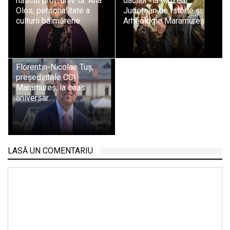
născut prof. univ. dr. Ana
dacilor” la Muzeul
Olos, personalitate a
Județean de Istorie și
culturii băimărene
Arheologie Maramureș
Florentin-Nicolae Tuș,
președintele CCI
Maramureș, la ceas
aniversar
LASĂ UN COMENTARIU