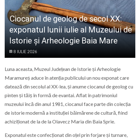
LIFE
Ciocanul de geolog de secol XX:
exponatul lunii iulie al Muzeului de
Istorie și Arheologie Baia Mare
8 IULIE 2026
Luna aceasta, Muzeul Județean de Istorie și Arheologie
Maramureș aduce în atenția publicului un nou exponat care
datează din secolul al XX-lea, și anume ciocanul de geolog cu
pinten și tăiș în formă de evantai. Aflat în patrimoniul
muzeului încă din anul 1981, ciocanul face parte din colecția
de istorie modernă a instituției băimărene de cultură, fiind
achiziționat de la de la Olavecz Maria din Baia Sprie.
Exponatul este confecționat din oțel prin forjare și turnare,