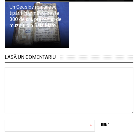
Un Ceaslov românesc
tipărit în urmă cu peste
300 de ani, prezentat de
muzeul din Baia Mare
LASĂ UN COMENTARIU
*
NUME