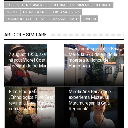
COLECȚII ETNOGRAFICE
CULTURA
EVENIMENTE CULTURALE
MUZEE
NOAPTEA MUZEELOR LA SATE 2026
PATRIMONIU CULTURAL
ROMANIA
SATE
TRADITII
ARTICOLE SIMILARE
Eveniment special la Baia
7 august 1950, s-a
Mare, la 570 de ani de la
născut Viorel Costin
moartea lui Iancu de
„feciorul de pe Mara”
Hunedoara
Festivalul Concurs de
Film Etnografic
Mirela Ana Barz duce
„Ethnologica Film Fest”
experiența Muzeului
revine la Baia Mare cu
Maramureșan la Gala
cea de-a III-a ediție
Regională