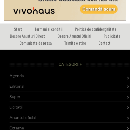
Start
Termeni si conditii
Politică de confidențialitate
Despre Anunturi Direct
Despre Anuntul Oficial
Publicitate
Comunicate de presa
Trimite o stire
Contact
CATEGORII +
Agenda
Editorial
Super
Licitatii
Anuntul oficial
Externe