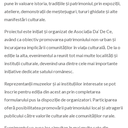
pune în valoare istoria, tradițiile și patrimoniul, prin expoziții,
ateliere, demonstrații de meșteșuguri, tururi ghidate și alte
manifestări culturale.
Proiectul este inițiat și organizat de Asociația Da’ De Ce,
având ca obiectiv promovarea patrimoniului non-urban și
încurajarea implicării comunităților în viața culturală. De la o
ediție la alta, evenimentul a reunit tot mai multe localități și
instituții culturale, devenind una dintre cele mai importante
inițiative dedicate satului românesc.
Reprezentanții muzeelor și ai instituțiilor interesate se pot
înscrie pentru ediția din acest an prin completarea
formularului pus la dispoziție de organizatori. Participarea
oferă posibilitatea promovării patrimoniului local și atragerii
publicului către valorile culturale ale comunităților rurale.
Evenimentul va avea loc simultan în mai multe sate din