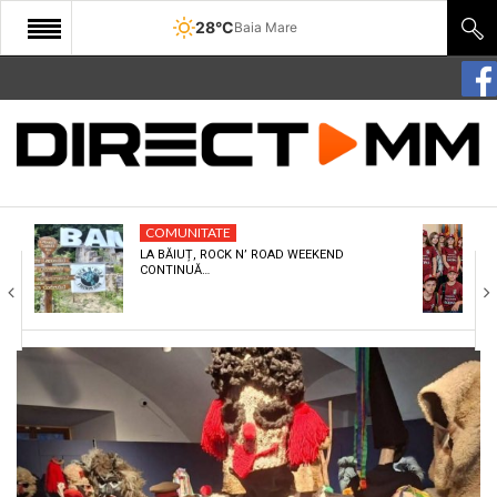
28°C
Baia Mare
START
COMUNITATE
EDITORIAL
COMUNITATE
CULTURA
LA BĂIUȚ, ROCK N’ ROAD WEEKEND
CONTINUĂ…
ECONOMIE
SANATATE
SPORT
SPECIAL
POLITIC