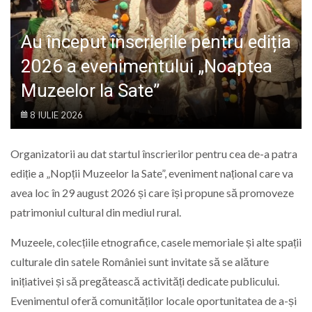
LIFE
Au început înscrierile pentru ediția
2026 a evenimentului „Noaptea
Muzeelor la Sate”
8 IULIE 2026
Organizatorii au dat startul înscrierilor pentru cea de-a patra
ediție a „Nopții Muzeelor la Sate”, eveniment național care va
avea loc în 29 august 2026 și care își propune să promoveze
patrimoniul cultural din mediul rural.
Muzeele, colecțiile etnografice, casele memoriale și alte spații
culturale din satele României sunt invitate să se alăture
inițiativei și să pregătească activități dedicate publicului.
Evenimentul oferă comunităților locale oportunitatea de a-și