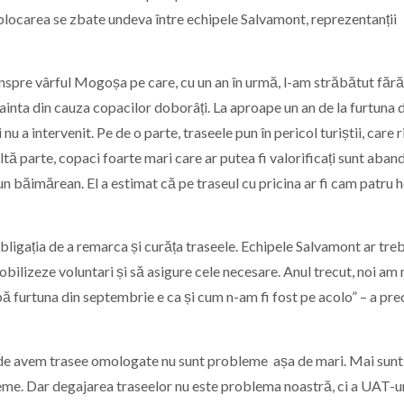
eblocarea se zbate undeva între echipele Salvamont, reprezentanții
înspre vârful Mogoșa pe care, cu un an în urmă, l-am străbătut fără
ainta din cauza copacilor doborâți. La aproape un an de la furtuna 
 a intervenit. Pe de o parte, traseele pun în pericol turiștii, care 
ltă parte, copaci foarte mari care ar putea fi valorificați sunt aban
t un băimărean. El a estimat că pe traseul cu pricina ar fi cam patru 
ligația de a remarca și curăța traseele. Echipele Salvamont ar treb
mobilizeze voluntari și să asigure cele necesare. Anul trecut, noi am
ă furtuna din septembrie e ca și cum n-am fi fost pe acolo” – a pre
nde avem trasee omologate nu sunt probleme așa de mari. Mai sunt
leme. Dar degajarea traseelor nu este problema noastră, ci a UAT-ur