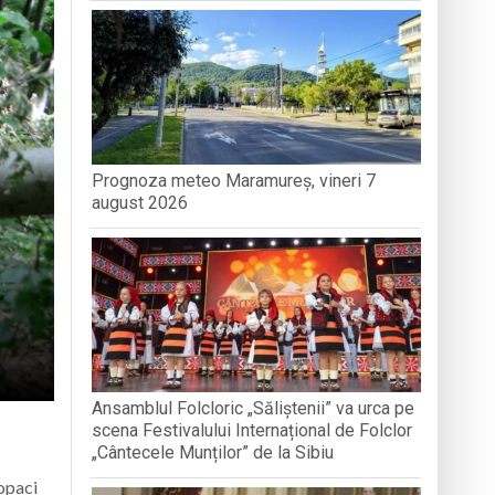
nedoara
Prognoza meteo Maramureș, vineri 7
a clubului de carte „Legături Literare”
august 2026
Ansamblul Folcloric „Săliștenii” va urca pe
scena Festivalului Internațional de Folclor
„Cântecele Munților” de la Sibiu
copaci