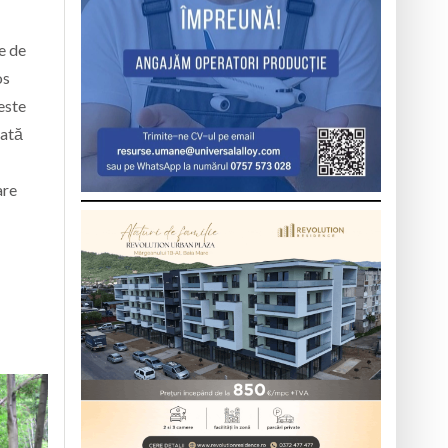
e de
os
este
cată
are