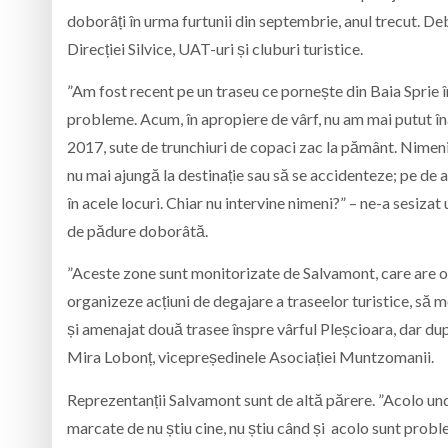
doborâți în urma furtunii din septembrie, anul trecut. D
Direcției Silvice, UAT-uri și cluburi turistice.
”Am fost recent pe un traseu ce pornește din Baia Sprie 
probleme. Acum, în apropiere de vârf, nu am mai putut în
2017, sute de trunchiuri de copaci zac la pământ. Nimeni nu
nu mai ajungă la destinație sau să se accidenteze; pe de a
în acele locuri. Chiar nu intervine nimeni?” – ne-a sesiza
de pădure doborâtă.
”Aceste zone sunt monitorizate de Salvamont, care are ob
organizeze acțiuni de degajare a traseelor turistice, să 
și amenajat două trasee înspre vârful Pleșcioara, dar dup
Mira Lobonț, vicepreședinele Asociației Muntzomanii.
Reprezentanții Salvamont sunt de altă părere. ”Acolo u
marcate de nu știu cine, nu știu când și acolo sunt prob