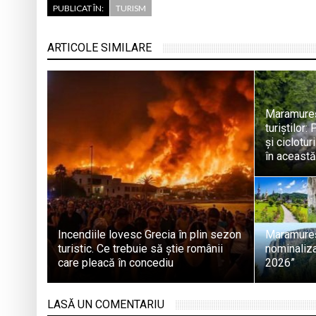
PUBLICAT ÎN:
TURISM
ARTICOLE SIMILARE
Maramureșu
turiștilor:
și ciclotur
în această
Incendiile lovesc Grecia în plin sezon
Maramureșu
turistic. Ce trebuie să știe românii
nominaliza
care pleacă în concediu
2026”
LASĂ UN COMENTARIU