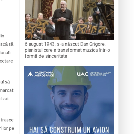
din
riscă să
6 august 1943, s-a născut Dan Grigore,
pianistul care a transformat muzica într-o
donați
formă de sinceritate
hectare
ui să
 marcat
cizat
 trasee
ilor pe