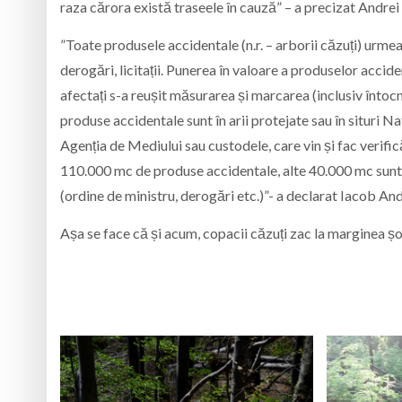
raza cărora există traseele în cauză” – a precizat Andr
”Toate produsele accidentale (n.r. – arborii căzuți) urme
derogări, licitații. Punerea în valoare a produselor acci
afectați s-a reușit măsurarea și marcarea (inclusiv înto
produse accidentale sunt în arii protejate sau în situri N
Agenția de Mediului sau custodele, care vin și fac verifi
110.000 mc de produse accidentale, alte 40.000 mc sunt în
(ordine de ministru, derogări etc.)”- a declarat Iacob An
Așa se face că și acum, copacii căzuți zac la marginea șose