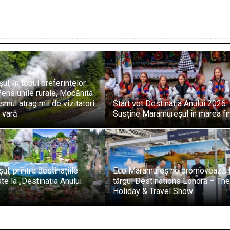
l, în topul preferințelor
 Pensiunile rurale, Mocănița
ismul atrag mii de vizitatori
Start vot Destinația Anului 2026:
 vară
Susține Maramureșul în marea fi
l, printre destinațiile
Eco Maramureș ne promovează 
te la „Destinația Anului
târgul Destinations Londra – Th
Holiday & Travel Show