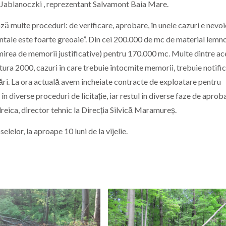
ei Jablanoczki , reprezentant Salvamont Baia Mare.
ază multe proceduri: de verificare, aprobare, în unele cazuri e nevoi
dentale este foarte greoaie”. Din cei 200.000 de mc de material lemn
cmirea de memorii justificative) pentru 170.000 mc. Multe dintre ac
atura 2000, cazuri în care trebuie întocmite memorii, trebuie notifi
cări. La ora actuală avem încheiate contracte de exploatare pentru
 diverse proceduri de licitație, iar restul în diverse faze de aprob
dreica, director tehnic la Direcția Silvică Maramureș.
lelor, la aproape 10 luni de la vijelie.