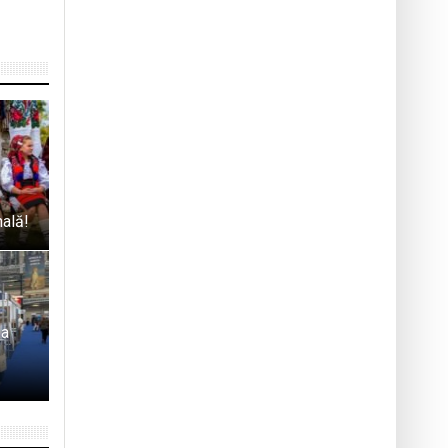
nală!
la
e