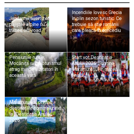
Incendiile lovesc Grecia
Jandarmii avertizează:
în plin sezon turistic. Ce
pajiștile alpine nu sunt
trebuie să știe românii
trasee off-road
care pleacă în concediu
Maramureșul, în topul
preferințelor turiștilor:
Pensiunile rurale,
Start vot Destinația
Mocănița și cicloturismul
Anului 2026: Susține
atrag mii de vizitatori în
Maramureșul în marea
această vară
finală!
Maramureșul, printre
destinațiile nominalizate
la „Destinația Anului
2026”