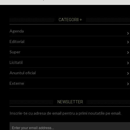
CATEGORII +
Agenda
Editorial
Super
Licitatii
Anuntul oficial
Externe
NEWSLETTER
Inscrie-te cu adresa de email pentru a primi noutatile pe email.