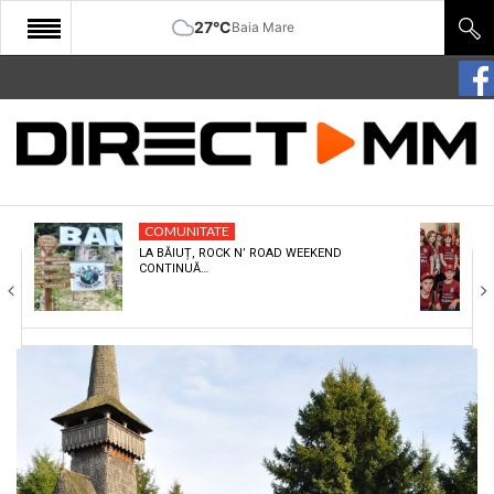
27°C
Baia Mare
START
COMUNITATE
EDITORIAL
COMUNITATE
CULTURA
LA BĂIUȚ, ROCK N’ ROAD WEEKEND
CONTINUĂ…
ECONOMIE
SANATATE
SPORT
SPECIAL
POLITIC