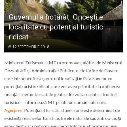
LIFE
Guvernul a hotărât: Oncești e
localitate cu potențial turistic
ridicat
12 SEPTEMBRIE 2018
Ministerul Turismului (MT) a promovat, alături de Ministerul
Dezvoltării şi Administraţiei Publice, o Hotărâre de Guvern
care introduce încă şapte noi localităţi în lista zonelor cu
potenţial turistic ridicat, care vor avea prioritate la obţinerea
finanţării nerambursabile pentru dezvoltarea infrastructurii
turistice – informează MT printr-un comunicat remis
Agerpres.
Potenţialul turistic al unei zone este determinat de
existenţa resurselor turistice, fie ele naturale sau antropice, şi
este clasificat conform unei metodologii elaborate de cele