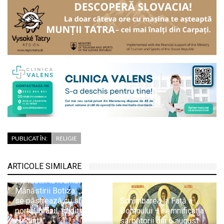
PUBLICAT ÎN:
RELIGIE
ARTICOLE SIMILARE
PS Iustin la hramul
Mănăstirii Botiza: „Aici
se păstrează cu sfințenie
Schimbarea la Față a
portul, graiul, tradiția și
Domnului – semnificația
credința”
sărbătorii din 6 august