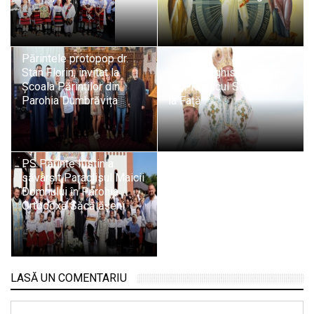
Părintele protopop dr.
Stan Florin, invitat la
Unde liturghisesc ierarhii
Școala Părinților din
de Praznicul Schimbării
Parohia Dumbrăvița
la Față
PS Părinte Iustin a
săvârșit Paraclisul Maicii
Domnului în Parohia
Ortodoxă Săcălășeni
LASĂ UN COMENTARIU