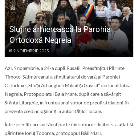
LIFE
Slujire arhierească la Parohia
Ortodoxă Negreia
9 NOIEMBRIE 2025
Azi, 9 noiembrie, a 24-a după Rusalii, Preasfințitul Părinte
Timotei Sătmăreanul a sfințit altarul de vară al Parohiei
Ortodoxe „Sfinții Arhangheli Mihail și Gavriil” din localitatea
Negreia, Protopopiatul Baia Mare, după care a săvârșit
Sfânta Liturghie, în fruntea unui sobor de preoți și diaconi, în
prezența credincioșilor și a autorităților locale.
Între preoții care au făcut parte din soborul slujitor s-a aflat și
părintele Ionuț Todorca, protopopul Băii Mari.