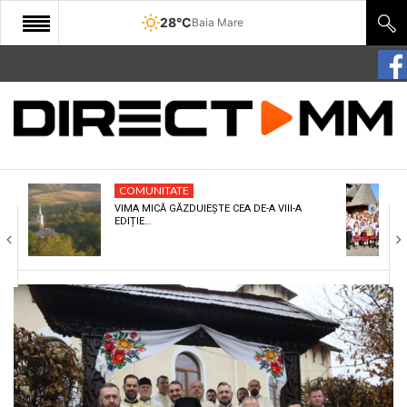
28°C
Baia Mare
START
COMUNITATE
EDITORIAL
COMUNITATE
CULTURA
VIMA MICĂ GĂZDUIEȘTE CEA DE-A VIII-A
EDIȚIE…
ECONOMIE
SANATATE
SPORT
SPECIAL
POLITIC