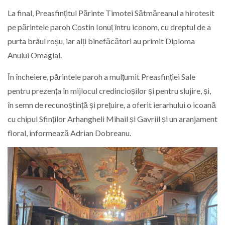
La final, Preasfințitul Părinte Timotei Sătmăreanul a hirotesit
pe părintele paroh Costin Ionuț întru iconom, cu dreptul de a
purta brâul roșu, iar alți binefăcători au primit Diploma
Anului Omagial.
În încheiere, părintele paroh a mulțumit Preasfinției Sale
pentru prezența în mijlocul credincioșilor și pentru slujire, și,
în semn de recunoștință și prețuire, a oferit ierarhului o icoană
cu chipul Sfinților Arhangheli Mihail și Gavriil și un aranjament
floral, informează Adrian Dobreanu.