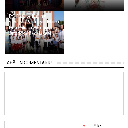
PS Părinte Iustin a
săvârșit Paraclisul Maicii
Domnului în Parohia
Ortodoxă Săcălășeni
LASĂ UN COMENTARIU
*
NUME