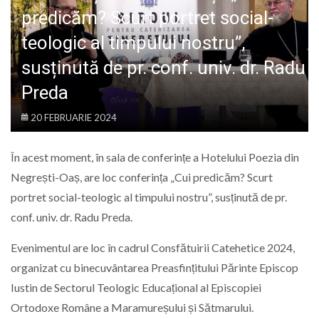
LIFE
predicăm? Scurt portret social-
teologic al timpului nostru”,
susținută de pr. conf. univ. dr. Radu
Preda
20 FEBRUARIE 2024
În acest moment, în sala de conferințe a Hotelului Poezia din
Negrești-Oaș, are loc conferința „Cui predicăm? Scurt
portret social-teologic al timpului nostru”, susținută de pr.
conf. univ. dr. Radu Preda.
Evenimentul are loc în cadrul Consfătuirii Catehetice 2024,
organizat cu binecuvântarea Preasfințitului Părinte Episcop
Iustin de Sectorul Teologic Educațional al Episcopiei
Ortodoxe Române a Maramureșului și Sătmarului.