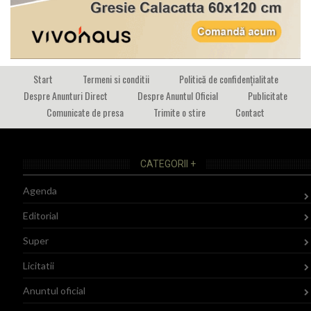
Start
Termeni si conditii
Politică de confidențialitate
Despre Anunturi Direct
Despre Anuntul Oficial
Publicitate
Comunicate de presa
Trimite o stire
Contact
CATEGORII +
Agenda
Editorial
Super
Licitatii
Anuntul oficial