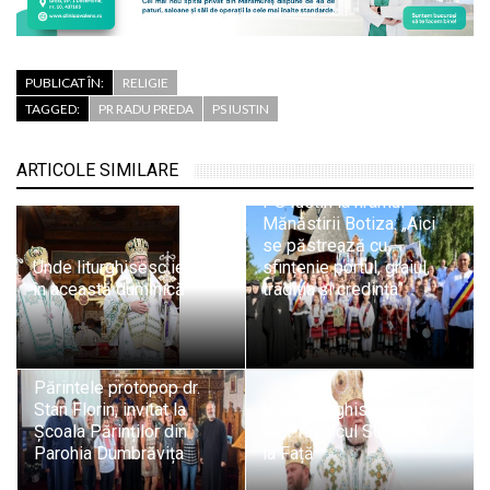
PUBLICAT ÎN:
RELIGIE
TAGGED:
PR RADU PREDA
PS IUSTIN
ARTICOLE SIMILARE
PS Iustin la hramul
Mănăstirii Botiza: „Aici
se păstrează cu
Unde liturghisesc ierarhii
sfințenie portul, graiul,
în această duminică
tradiția și credința”
Părintele protopop dr.
Stan Florin, invitat la
Unde liturghisesc ierarhii
Școala Părinților din
de Praznicul Schimbării
Parohia Dumbrăvița
la Față