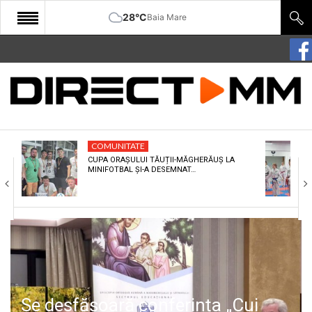
28°C
Baia Mare
START
COMUNITATE
EDITORIAL
COMUNITATE
CULTURA
CUPA ORAȘULUI TĂUȚII-MĂGHERĂUȘ LA
MINIFOTBAL ȘI-A DESEMNAT…
ECONOMIE
SANATATE
SPORT
SPECIAL
POLITIC
Se desfășoară conferința „Cui