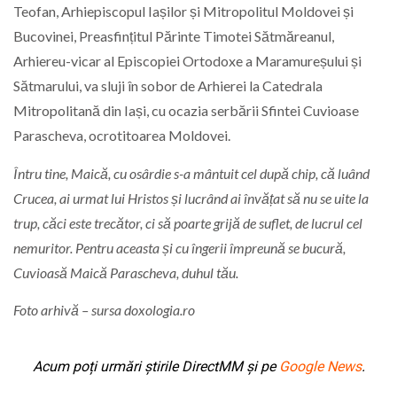
Teofan, Arhiepiscopul Iașilor și Mitropolitul Moldovei și
Bucovinei, Preasfințitul Părinte Timotei Sătmăreanul,
Arhiereu-vicar al Episcopiei Ortodoxe a Maramureșului și
Sătmarului, va sluji în sobor de Arhierei la Catedrala
Mitropolitană din Iași, cu ocazia serbării Sfintei Cuvioase
Parascheva, ocrotitoarea Moldovei.
Întru tine, Maică, cu osârdie s-a mântuit cel după chip, că luând
Crucea, ai urmat lui Hristos și lucrând ai învățat să nu se uite la
trup, căci este trecător, ci să poarte grijă de suflet, de lucrul cel
nemuritor. Pentru aceasta și cu îngerii împreună se bucură,
Cuvioasă Maică Parascheva, duhul tău.
Foto arhivă – sursa doxologia.ro
Acum poți urmări știrile DirectMM și pe
Google News
.