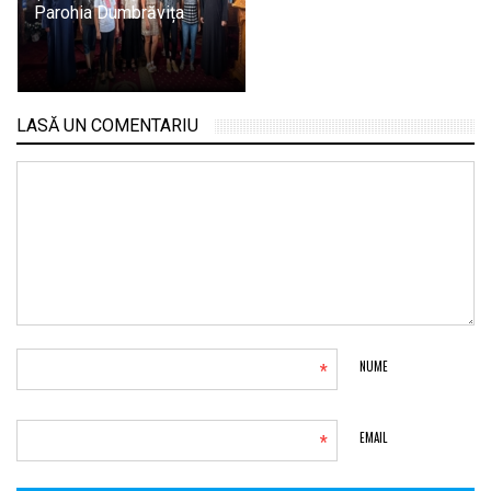
Parohia Dumbrăvița
LASĂ UN COMENTARIU
*
NUME
*
EMAIL