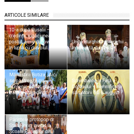
ARTICOLE SIMILARE
Pr. Adrian Dobreanu:
Meditație la Duminica a
10-a după Rusalii –
credința, rugăciunea și
postul, arme duhovnicești
Unde liturghisesc ierarhii
în lupta cu diavolul
în această duminică
PS Iustin la hramul
Mănăstirii Botiza: „Aici
se păstrează cu
Schimbarea la Față a
sfințenie portul, graiul,
Domnului – semnificația
tradiția și credința”
sărbătorii din 6 august
Părintele protopop dr.
Stan Florin, invitat la
Școala Părinților din