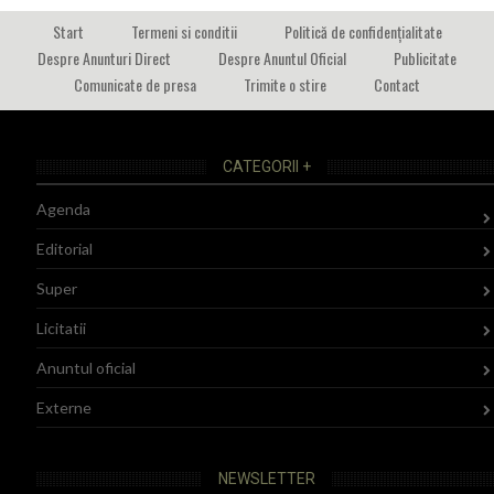
Start
Termeni si conditii
Politică de confidențialitate
Despre Anunturi Direct
Despre Anuntul Oficial
Publicitate
Comunicate de presa
Trimite o stire
Contact
CATEGORII +
Agenda
Editorial
Super
Licitatii
Anuntul oficial
Externe
NEWSLETTER