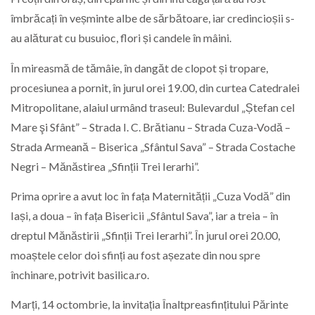
îmbrăcați în veșminte albe de sărbătoare, iar credincioșii s-
au alăturat cu busuioc, flori și candele în mâini.
În mireasmă de tămâie, în dangăt de clopot și tropare,
procesiunea a pornit, în jurul orei 19.00, din curtea Catedralei
Mitropolitane, alaiul urmând traseul: Bulevardul „Ștefan cel
Mare şi Sfânt” – Strada I. C. Brătianu – Strada Cuza-Vodă –
Strada Armeană – Biserica „Sfântul Sava” – Strada Costache
Negri – Mănăstirea „Sfinții Trei Ierarhi”.
Prima oprire a avut loc în fața Maternității „Cuza Vodă” din
Iași, a doua – în fața Bisericii „Sfântul Sava”, iar a treia – în
dreptul Mănăstirii „Sfinții Trei Ierarhi”. În jurul orei 20.00,
moaștele celor doi sfinți au fost așezate din nou spre
închinare, potrivit basilica.ro.
Marți, 14 octombrie, la invitația Înaltpreasfințitului Părinte