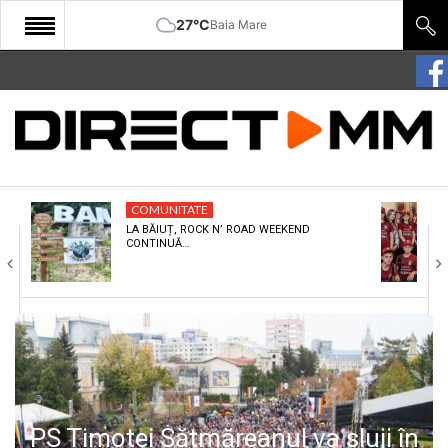
27°C
Baia Mare
START
COMUNITATE
EDITORIAL
COMUNITATE
CULTURA
LA BĂIUȚ, ROCK N’ ROAD WEEKEND
CONTINUĂ…
ECONOMIE
SANATATE
SPORT
SPECIAL
POLITIC
PS Timotei Sătmăreanul va sluji în