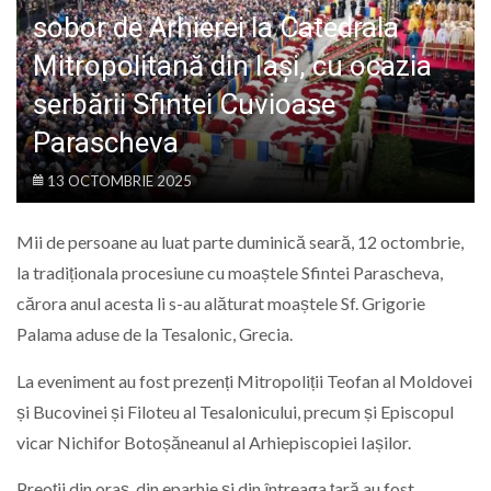
LIFE
sobor de Arhierei la Catedrala
Mitropolitană din Iași, cu ocazia
serbării Sfintei Cuvioase
Parascheva
13 OCTOMBRIE 2025
Mii de persoane au luat parte duminică seară, 12 octombrie,
la tradiționala procesiune cu moaștele Sfintei Parascheva,
cărora anul acesta li s-au alăturat moaștele Sf. Grigorie
Palama aduse de la Tesalonic, Grecia.
La eveniment au fost prezenți Mitropoliții Teofan al Moldovei
și Bucovinei și Filoteu al Tesalonicului, precum și Episcopul
vicar Nichifor Botoșăneanul al Arhiepiscopiei Iașilor.
Preoții din oraș, din eparhie și din întreaga țară au fost