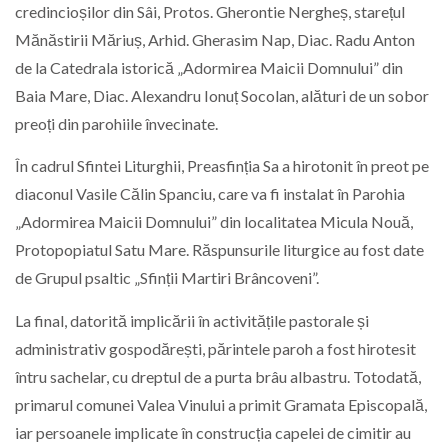
credincioșilor din Sâi, Protos. Gherontie Nergheș, starețul
Mănăstirii M
ăriuș, Arhid. Gherasim Nap, Diac. Radu Anton
de la Catedrala istorică „Adormirea Maicii Domnului” din
Baia Mare, Diac. Alexandru Ionuț Socolan, alături de un sobor
preoți din parohiile învecinate.
În cadrul Sfintei Liturghii, Preasfinția Sa a hirotonit în preot pe
diaconul Vasile Călin Spanciu, care va fi instalat în Parohia
„Adormirea Maicii Domnului” din localitatea Micula Nouă,
Protopopiatul Satu Mare. Răspunsurile liturgice au fost date
de Grupul psaltic „Sfinții Martiri Brâncoveni”.
La final, datorită implicării în activitățile pastorale și
administrativ gospodărești, părintele paroh a fost hirotesit
întru sachelar, cu dreptul de a purta brâu albastru. Totodată,
primarul comunei Valea Vinului a primit Gramata Episcopală,
iar persoanele implicate în construcția capelei de cimitir au