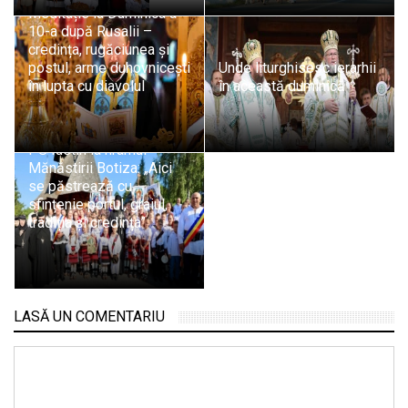
Meditație la Duminica a
10-a după Rusalii –
credința, rugăciunea și
postul, arme duhovnicești
Unde liturghisesc ierarhii
în lupta cu diavolul
în această duminică
PS Iustin la hramul
Mănăstirii Botiza: „Aici
se păstrează cu
sfințenie portul, graiul,
tradiția și credința”
LASĂ UN COMENTARIU