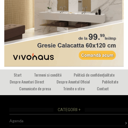
Start
Termeni si conditii
Politică de confidențialitate
Despre Anunturi Direct
Despre Anuntul Oficial
Publicitate
Comunicate de presa
Trimite o stire
Contact
CATEGORII +
Agenda