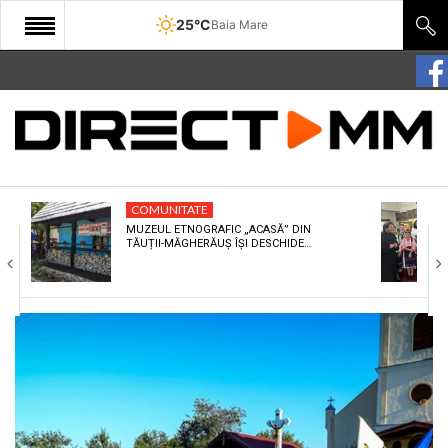
25°C
Baia Mare
START
COMUNITATE
EDITORIAL
COMUNITATE
CULTURA
MUZEUL ETNOGRAFIC „ACASĂ” DIN
TĂUȚII-MĂGHERĂUȘ ÎȘI DESCHIDE…
ECONOMIE
SANATATE
SPORT
SPECIAL
POLITIC