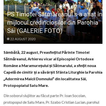
LIFE
PS Timotei Sătmăreanul s-a aflat în
mijlocul credincioșilor din Parohia
Sâi (GALERIE FOTO)
22 AUGUST 2020
Sâmbătă, 22 august, Preasfințitul Părinte Timotei
Sătmăreanul, Arhiereu vicar al Episcopiei Ortodoxe
Române a Maramureșului și Sătmarului, a sfințit noua
Capelă de cimitir și a săvârșit Sfânta Liturghie la Parohia
„Adormirea Maicii Domnului” din localitatea Sâi,
Protopopiatul Satu Mare.
Din soborul slujiitor au făcut parte Pr. Ioan Socolan,
protopopul de Satu Mare, Pr. Szabo Cristian Lucian, parohul