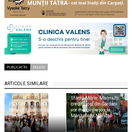
PUBLICAT ÎN:
RELIGIE
ARTICOLE SIMILARE
Ca în fiecare an, de
Sfântă Mărie: Mai mulți
PS Părinte Iustin a
credincioși din Gârdani
târnosit biserica din
vor merge pe jos la
Fărcașa
Mănăstirea Măriuș
Pr. Adrian Dobreanu: