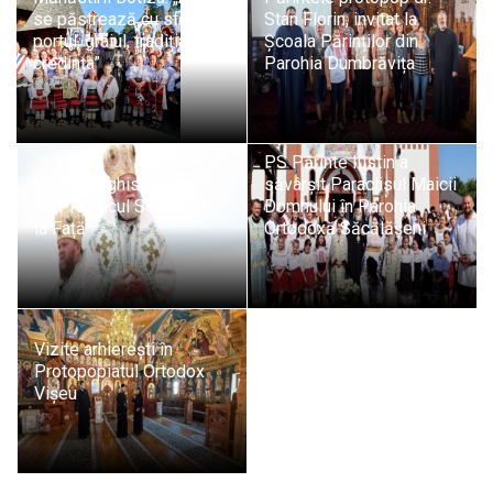
se păstrează cu sfințenie
Stan Florin, invitat la
portul, graiul, tradiția și
Școala Părinților din
credința”
Parohia Dumbrăvița
PS Părinte Iustin a
Unde liturghisesc ierarhii
săvârșit Paraclisul Maicii
de Praznicul Schimbării
Domnului în Parohia
la Față
Ortodoxă Săcălășeni
Vizite arhierești în
Protopopiatul Ortodox
Vișeu