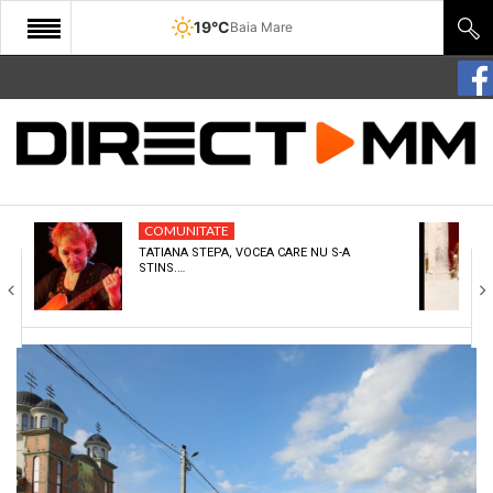
19°C
Baia Mare
START
COMUNITATE
EDITORIAL
COMUNITATE
CULTURA
TATIANA STEPA, VOCEA CARE NU S-A
STINS.…
ECONOMIE
SANATATE
SPORT
SPECIAL
POLITIC