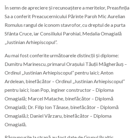
În semn de apreciere și recunoaștere a meritelor, Preasfinția
Sa a conferit Preacucernicului Părinte Paroh Mic Aurelian
Romulus rangul de iconom stavrofor, cu dreptul de a purta
Sfânta Cruce, iar Consiliului Parohial, Medalia Omagială
„Justinian Arhiepiscopul”.
Au mai fost conferite următoarele distincții și diplome:
Dumitru Marinescu, primarul Orașului Tăuții Măgherăuș –
Ordinul „Justinian Arhiepiscopul” pentru laici; Anton
Ardelean, binefăcător – Ordinul „Justinian Arhiepiscopul”
pentru laici; Ioan Pop, inginer constructor – Diploma
Omagială; Marcel Matache, binefăcător – Diplomă
Omagială; Dr. Filip Ion Tănase, binefăcător – Diplomă
Omagială.l; Daniel Vărzaru, binefăcător – Diploma
Omagială.
Răspunsurile la strană au fost date de Grupul Psaltic