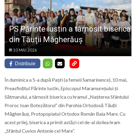
LIFE
PS Părinte Iustin a târnosit biserica
din Tăuții Măgherăuș
10 MAI 2026
Distribuie
În duminica a 5-a după Paști (a femeii Samarinence), 10 mai,
Preasfințitul Părinte Iustin, Episcopul Maramureșului și
Sătmarului, a târnosit biserica cu hramul „Nașterea Sfântului
Proroc Ioan Botezătorul” din Parohia Ortodoxă Tăuții
Măgherăuș, Protopopiatul Ortodox Român Baia Mare. Cu
acest prilej, biserica a primit astăzi cel de-al doilea hram
„Sfântul Cuvios Antonie cel Mare”.