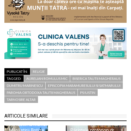
PUBLICAT ÎN:
RELIGIE
TAGGED:
AURELIAN ROMULUS MIC
BISERICA TAUTII MAGHERAUS
DUMITRU MARINESCU
EPISCOPIA MARAMURESULUI SI SATMARULUI
PAROHIA ORTODOXA TAUTII MAGHERAUS
PS IUSTIN
TARNOSIRE ALTAR
ARTICOLE SIMILARE
PS Iustin la hramul
Mănăstirii Botiza: „Aici
Părintele protopop dr.