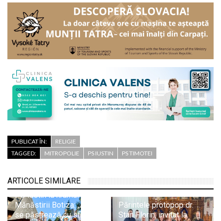
PUBLICAT ÎN:
RELIGIE
TAGGED:
MITROPOLIE
PS IUSTIN
PS TIMOTEI
ARTICOLE SIMILARE
PS Iustin la hramul
Mănăstirii Botiza: „Aici
Părintele protopop dr.
se păstrează cu sfințenie
Stan Florin, invitat la