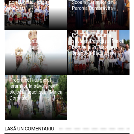
portul, graiul, tradiția și
Școala Părinților din
credința”
Parohia Dumbrăvița
PS Părinte Iustin a
Unde liturghisesc ierarhii
săvârșit Paraclisul Maicii
de Praznicul Schimbării
Domnului în Parohia
la Față
Ortodoxă Săcălășeni
Programul liturgic al
ierarhilor la săvârșirea
slujbei Paraclisului Maicii
Domnului
LASĂ UN COMENTARIU