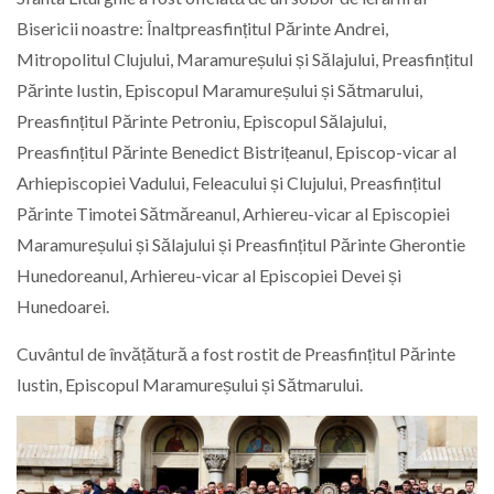
Bisericii noastre: Înaltpreasfințitul Părinte Andrei,
Mitropolitul Clujului, Maramureșului și Sălajului, Preasfințitul
Părinte Iustin, Episcopul Maramureșului și Sătmarului,
Preasfințitul Părinte Petroniu, Episcopul Sălajului,
Preasfințitul Părinte Benedict Bistrițeanul, Episcop-vicar al
Arhiepiscopiei Vadului, Feleacului și Clujului, Preasfințitul
Părinte Timotei Sătmăreanul, Arhiereu-vicar al Episcopiei
Maramureșului și Sălajului și Preasfințitul Părinte Gherontie
Hunedoreanul, Arhiereu-vicar al Episcopiei Devei și
Hunedoarei.
Cuvântul de învățătură a fost rostit de Preasfințitul Părinte
Iustin, Episcopul Maramureșului și Sătmarului.