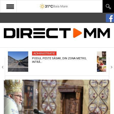
31°C
Baia Mare
START
COMUNITATE
EDITORIAL
ADMINISTRATIE
CULTURA
PODUL PESTE SĂSAR, DIN ZONA METRO,
INTRĂ…
ECONOMIE
SANATATE
SPORT
SPECIAL
POLITIC