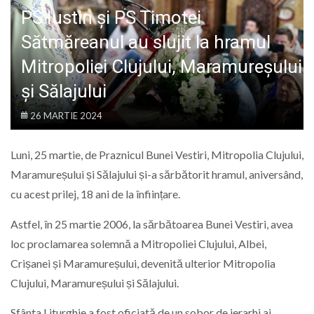
LIFE
PS Iustin și PS Timotei
Sătmăreanul au slujit la hramul
Mitropoliei Clujului, Maramureșului
și Sălajului
26 MARTIE 2024
Luni, 25 martie, de Praznicul Bunei Vestiri, Mitropolia Clujului,
Maramureșului și Sălajului și-a sărbătorit hramul, aniversând,
cu acest prilej, 18 ani de la înființare.
Astfel, în 25 martie 2006, la sărbătoarea Bunei Vestiri, avea
loc proclamarea solemnă a Mitropoliei Clujului, Albei,
Crișanei și Maramureșului, devenită ulterior Mitropolia
Clujului, Maramureșului și Sălajului.
Sfânta Liturghie a fost oficiată de un sobor de ierarhi ai