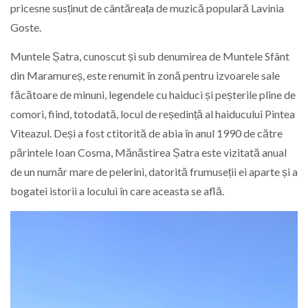
pricesne susținut de cântăreața de muzică populară Lavinia
Goste.
Muntele Șatra, cunoscut și sub denumirea de Muntele Sfânt
din Maramureș, este renumit în zonă pentru izvoarele sale
făcătoare de minuni, legendele cu haiduci și peșterile pline de
comori, fiind, totodată, locul de reședință al haiducului Pintea
Viteazul. Deși a fost ctitorită de abia în anul 1990 de către
părintele Ioan Cosma, Mănăstirea Șatra este vizitată anual
de un număr mare de pelerini, datorită frumuseții ei aparte și a
bogatei istorii a locului în care aceasta se află.