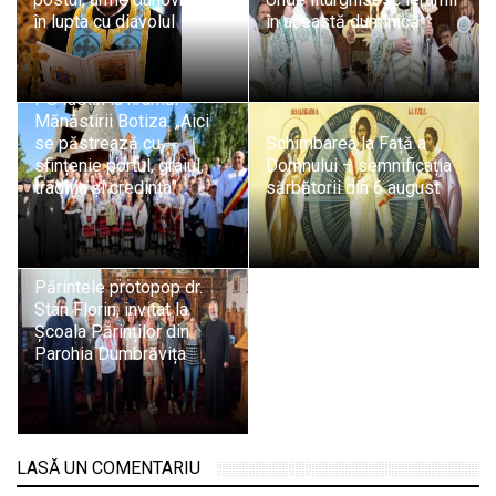
în lupta cu diavolul
în această duminică
PS Iustin la hramul
Mănăstirii Botiza: „Aici
se păstrează cu
Schimbarea la Față a
sfințenie portul, graiul,
Domnului – semnificația
tradiția și credința”
sărbătorii din 6 august
Părintele protopop dr.
Stan Florin, invitat la
Școala Părinților din
Parohia Dumbrăvița
LASĂ UN COMENTARIU