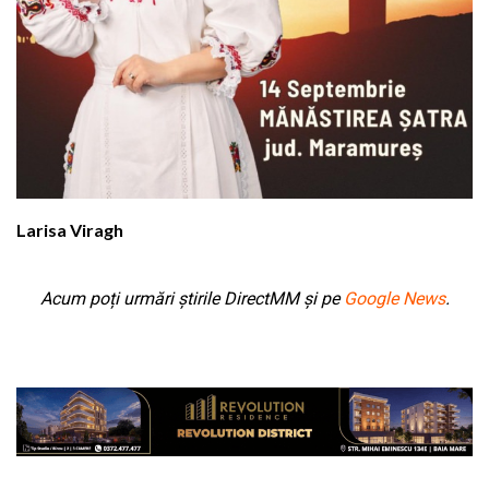
Larisa Viragh
Acum poți urmări știrile DirectMM și pe
Google News
.