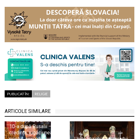
PUBLICAT ÎN:
RELIGIE
ARTICOLE SIMILARE
Pr. Adrian Dobreanu:
Meditație la Duminica a
10-a după Rusalii –
credința, rugăciunea și
postul, arme duhovnicești
Unde liturghisesc ierarhii