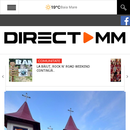
19°C
Baia Mare
START
COMUNITATE
EDITORIAL
COMUNITATE
CULTURA
LA BĂIUȚ, ROCK N’ ROAD WEEKEND
CONTINUĂ…
ECONOMIE
SANATATE
SPORT
SPECIAL
POLITIC