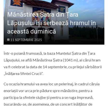
LIFE
Mănăstirea Șatra din Țara
Lăpușului își serbează hramul în
această duminică
11 SEPTEMBRIE 2025
Într-o poiană frumoasă, la baza Muntelui Șatra din Țara
Lăpușului, se află Mănăstirea Șatra (1041 m), al cărui hram
va fi celebrat la data de 14 septembrie, cu prilejul sărbătorii
„Înălțarea Sfintei Crucii”.
Cu ocazia hramului va avea loc un pelerinaj, în cadrul căruia
enoriașii vor urca prin pădure spre mănăstire, pentru a
participa la sfintele slujbe și pentru a se ruga împreună,
bucurându-se, de asemenea, de un concert înălțător de