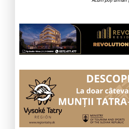
Acum poți urmări ș