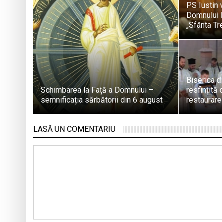
PS Iustin 
Domnului 
„Sfânta Tr
Biserica d
Schimbarea la Față a Domnului –
resfințită
semnificația sărbătorii din 6 august
restaurare
LASĂ UN COMENTARIU