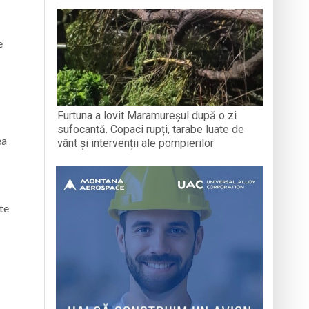
e
Furtuna a lovit Maramureșul după o zi
sufocantă. Copaci rupți, tarabe luate de
ea
vânt și intervenții ale pompierilor
te