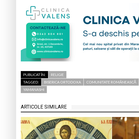
PUBLICAT ÎN:
RELIGIE
TAGGED:
BISERICA ORTODOXA
COMUNITATE ROMÂNEASCĂ
YAMANASHI
ARTICOLE SIMILARE