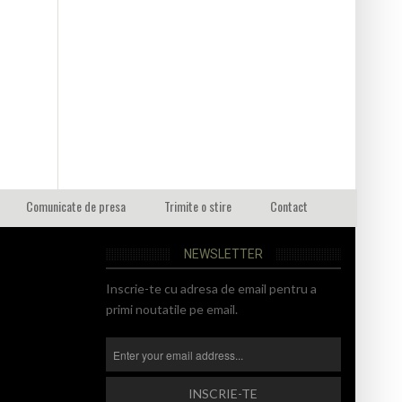
Comunicate de presa
Trimite o stire
Contact
NEWSLETTER
Inscrie-te cu adresa de email pentru a
primi noutatile pe email.