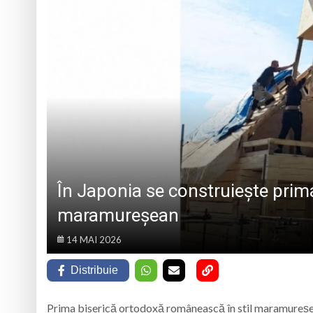
„CÂNTECELE MUNȚILOR” DE LA SIBIU
DE SINCERITATE
Eveniment special 
„Zilele Moiseiului
Biblioteca Municipa
Muzeul de Mineralog
În Japonia se construiește prim
maramureșean
14 MAI 2026
Distribuie
Prima biserică ortodoxă românească în stil maramureșean