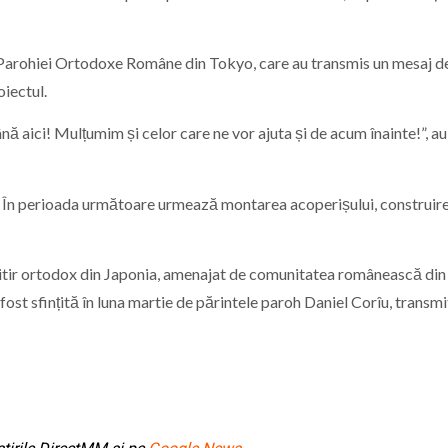
i Parohiei Ortodoxe Române din Tokyo, care au transmis un mesaj d
oiectul.
 aici! Mulțumim și celor care ne vor ajuta și de acum înainte!”, au
ate. În perioada următoare urmează montarea acoperișului, construir
imitir ortodox din Japonia, amenajat de comunitatea românească din
st sfințită în luna martie de părintele paroh Daniel Corîu, transmi