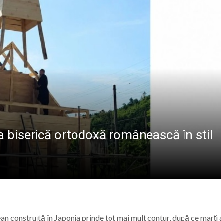
ALE POMPIERILOR
la Baia Mare, la 570 de ani de la moartea lui Iancu de Hu
” se vor desfășura în perioada 14–16 august
lă „Laurențiu Ulici” din Sighet găzduiește o nouă întâlnire 
ie Baia Mare, gazda unui eveniment internațional dedicat p
a biserică ortodoxă românească în stil
 construită în Japonia prinde tot mai mult contur, după ce marți 