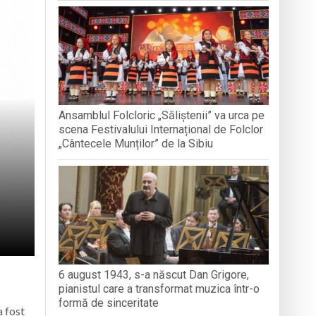
nedoara
a clubului de carte „Legături Literare”
Ansamblul Folcloric „Săliștenii” va urca pe
rieteniei și diversității culturale
scena Festivalului Internațional de Folclor
„Cântecele Munților” de la Sibiu
6 august 1943, s-a născut Dan Grigore,
pianistul care a transformat muzica într-o
formă de sinceritate
a fost