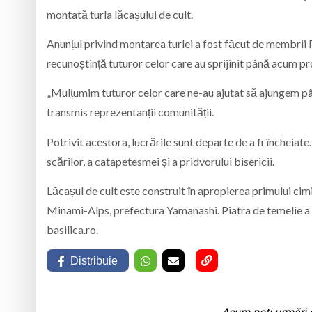
montată turla lăcașului de cult.
Anunțul privind montarea turlei a fost făcut de membri
recunoștință tuturor celor care au sprijinit până acum pr
„Mulțumim tuturor celor care ne-au ajutat să ajungem până
transmis reprezentanții comunității.
Potrivit acestora, lucrările sunt departe de a fi închei
scărilor, a catapetesmei și a pridvorului bisericii.
Lăcașul de cult este construit în apropierea primului c
Minami-Alps, prefectura Yamanashi. Piatra de temelie a fo
basilica.ro.
Distribuie