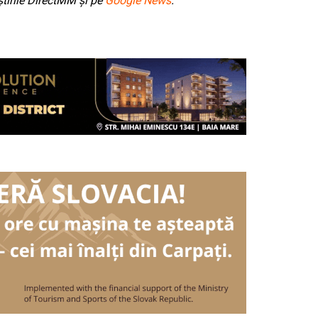
tirile DirectMM și pe
Google News
.