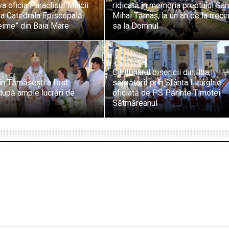
va oficia Paraclisul Maicii
ridicată în memoria preotului Sa
la Catedrala Episcopală
Mihai Tămaș, la un an de la trece
eime” din Baia Mare
sa la Domnul
Centenarul bisericii din Ilba,
in Tămășești a fost
sărbătorit prin Sfânta Liturghie
 după ample lucrări de
oficiată de PS Părinte Timotei
Sătmăreanul