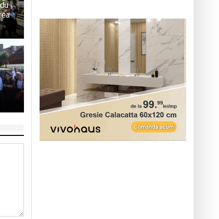
ndu
rea