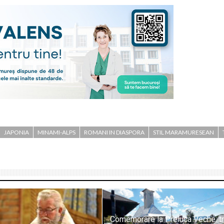
JAPONIA
MINAMI-ALPS
ROMANI IN DIASPORA
STIL MARAMURESEAN
Comemorare la Preluca Veche: tr