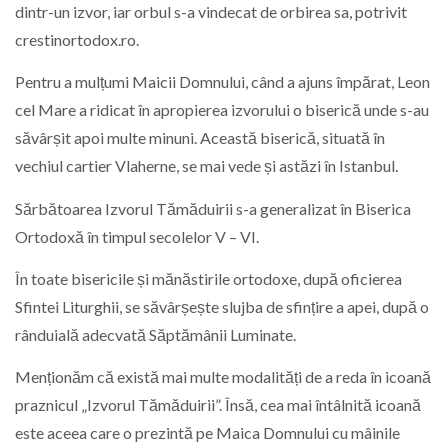
dintr-un izvor, iar orbul s-a vindecat de orbirea sa, potrivit
crestinortodox.ro.
Pentru a mulțumi Maicii Domnului, când a ajuns împărat, Leon
cel Mare a ridicat în apropierea izvorului o biserică unde s-au
săvârșit apoi multe minuni. Această biserică, situată în
vechiul cartier Vlaherne, se mai vede și astăzi în Istanbul.
Sărbătoarea Izvorul Tămăduirii s-a generalizat în Biserica
Ortodoxă în timpul secolelor V – VI.
În toate bisericile și mănăstirile ortodoxe, după oficierea
Sfintei Liturghii, se săvârșește slujba de sfințire a apei, după o
rânduială adecvată Săptămânii Luminate.
Menționăm că există mai multe modalități de a reda în icoană
praznicul „Izvorul Tămăduirii”. Însă, cea mai întâlnită icoană
este aceea care o prezintă pe Maica Domnului cu mâinile