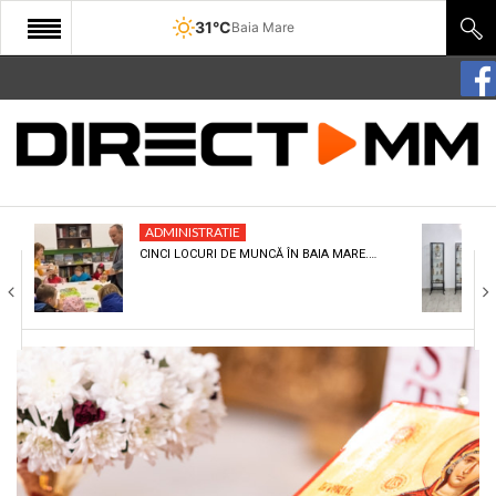
31°C
Baia Mare
START
COMUNITATE
EDITORIAL
ADMINISTRATIE
CULTURA
CINCI LOCURI DE MUNCĂ ÎN BAIA MARE.…
ECONOMIE
SANATATE
SPORT
SPECIAL
POLITIC