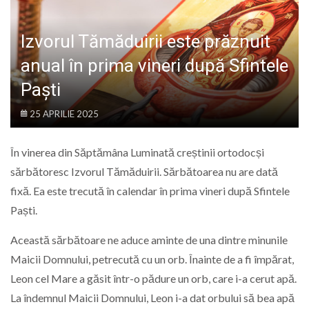
LIFE
Izvorul Tămăduirii este prăznuit
anual în prima vineri după Sfintele
Paști
25 APRILIE 2025
În vinerea din Săptămâna Luminată creștinii ortodocși
sărbătoresc Izvorul Tămăduirii. Sărbătoarea nu are dată
fixă. Ea este trecută în calendar în prima vineri după Sfintele
Paști.
Această sărbătoare ne aduce aminte de una dintre minunile
Maicii Domnului, petrecută cu un orb. Înainte de a fi împărat,
Leon cel Mare a găsit într-o pădure un orb, care i-a cerut apă.
La îndemnul Maicii Domnului, Leon i-a dat orbului să bea apă