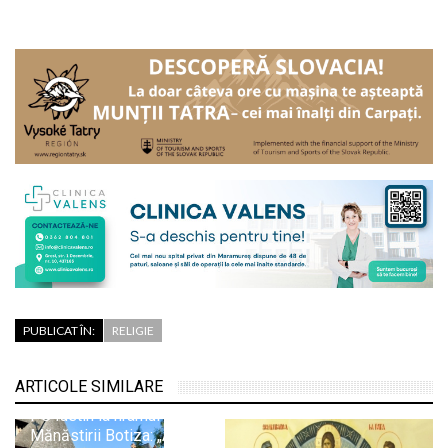
PUBLICAT ÎN:
RELIGIE
ARTICOLE SIMILARE
PS Iustin la hramul
Mănăstirii Botiza: „Aici