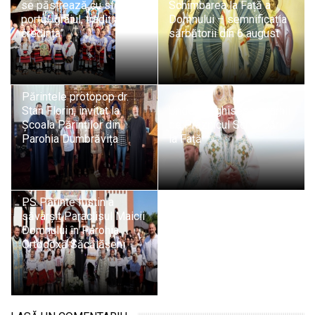
se păstrează cu sfințenie
Schimbarea la Față a
portul, graiul, tradiția și
Domnului – semnificația
credința”
sărbătorii din 6 august
Părintele protopop dr.
Stan Florin, invitat la
Unde liturghisesc ierarhii
Școala Părinților din
de Praznicul Schimbării
Parohia Dumbrăvița
la Față
PS Părinte Iustin a
săvârșit Paraclisul Maicii
Domnului în Parohia
Ortodoxă Săcălășeni