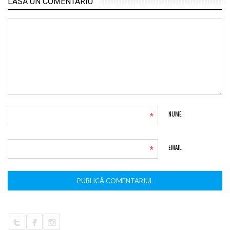
LASĂ UN COMENTARIU
*
NUME
*
EMAIL