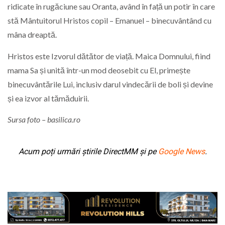
ridicate în rugăciune sau Oranta, având în față un potir în care
stă Mântuitorul Hristos copil – Emanuel – binecuvântând cu
mâna dreaptă.
Hristos este Izvorul dătător de viață. Maica Domnului, fiind
mama Sa și unită într-un mod deosebit cu El, primește
binecuvântările Lui, inclusiv darul vindecării de boli și devine
și ea izvor al tămăduirii.
Sursa foto – basilica.ro
Acum poți urmări știrile DirectMM și pe
Google News
.