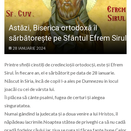
LIFE
Astăzi, Biserica ortodoxă îl
sărbătorește pe Sfântul Efrem Sirul
28 IANUARIE 2024
Printre sfinții cinstiți de credincioșii ortodocși, este și Efrem
Sirul. În fiecare an, el e sărbătorit pe data de 28 ianuarie.
Născut în Siria, încă de copil l-a ales pe Dumnezeu in locul
joacăi cu cei de vârsta lui.
Îi plăcea să cânte psalmi, fugea de certuri și alegea
singuratatea.
Numai gândind la judecata și a doua venire a lui Hristos, îl
năpădeau lacrimile.Noaptea stătea de priveghi ca să nu cadă
pradă forțelor răului iar ziua se ruga și făcea fapte bune.Celor