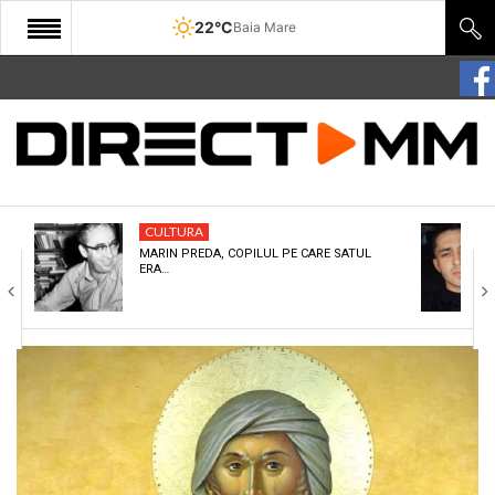
22°C
Baia Mare
START
COMUNITATE
EDITORIAL
CULTURA
CULTURA
MARIN PREDA, COPILUL PE CARE SATUL
ERA…
ECONOMIE
SANATATE
SPORT
SPECIAL
POLITIC