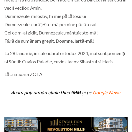
vecii vecilor. Amin.
Dumnezeule, milostiv, fii mie păcătosului
Dumnezeule, curățește-mă pe mine păcătosul.
Cel ce m-ai zidit, Dumnezeule, mântuiește-mă!
Fără de număr am greșit, Doamne, iartă-mă!
La 28 ianuarie, în calendarul ortodox 2024, mai sunt pomeniți
și Sfinții: Cuvios Paladie, cuvios Iacov Sihastrul și Haris.
Lăcrimioara ZOTA
Acum poți urmări știrile DirectMM și pe
Google News
.