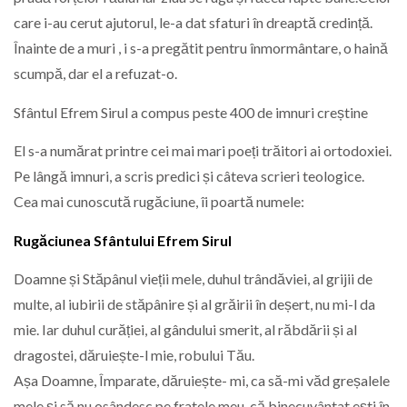
care i-au cerut ajutorul, le-a dat sfaturi în dreaptă credință.
Înainte de a muri , i s-a pregătit pentru înmormântare, o haină
scumpă, dar el a refuzat-o.
Sfântul Efrem Sirul a compus peste 400 de imnuri creștine
El s-a numărat printre cei mai mari poeți trăitori ai ortodoxiei.
Pe lângă imnuri, a scris predici și câteva scrieri teologice.
Cea mai cunoscută rugăciune, îi poartă numele:
Rugăciunea Sfântului Efrem Sirul
Doamne și Stăpânul vieții mele, duhul trândăviei, al grijii de
multe, al iubirii de stăpânire și al grăirii în deșert, nu mi-l da
mie. Iar duhul curăției, al gândului smerit, al răbdării și al
dragostei, dăruiește-l mie, robului Tău.
Așa Doamne, Împarate, dăruiește- mi, ca să-mi văd greșalele
mele și să nu osândesc pe fratele meu, că binecuvântat ești în