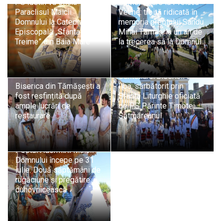
PS Iustin va oficia
Comemorare la Preluca
Paraclisul Maicii
Veche: troiță ridicată în
Domnului la Catedrala
memoria preotului Sandu
Episcopală „Sfânta
Mihai Tămaș, la un an de
Treime” din Baia Mare
la trecerea sa la Domnul
Centenarul bisericii din
Biserica din Tămășești a
Ilba, sărbătorit prin
fost resfințită după
Sfânta Liturghie oficiată
ample lucrări de
de PS Părinte Timotei
restaurare
Sătmăreanul
Postul Adormirii Maicii
Domnului începe pe 31
iulie. Două săptămâni de
rugăciune și pregătire
duhovnicească