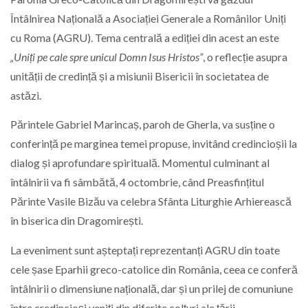
Întâlnirea Națională a Asociației Generale a Românilor Uniți
cu Roma (AGRU). Tema centrală a ediției din acest an este
„Uniți pe cale spre unicul Domn Isus Hristos”
, o reflecție asupra
unității de credință și a misiunii Bisericii în societatea de
astăzi.
Părintele Gabriel Marincaș, paroh de Gherla, va susține o
conferință pe marginea temei propuse, invitând credincioșii la
dialog și aprofundare spirituală. Momentul culminant al
întâlnirii va fi sâmbătă, 4 octombrie, când Preasfințitul
Părinte Vasile Bizău va celebra Sfânta Liturghie Arhierească
în biserica din Dragomirești.
La eveniment sunt așteptați reprezentanți AGRU din toate
cele șase Eparhii greco-catolice din România, ceea ce conferă
întâlnirii o dimensiune națională, dar și un prilej de comuniune
între credincioși veniți din diferite colțuri ale țării.