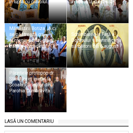
în lupta cu diavolul
în această duminică
PS Iustin la hramul
Mănăstirii Botiza: „Aici
se păstrează cu
Schimbarea la Față a
sfințenie portul, graiul,
Domnului – semnificația
tradiția și credința”
sărbătorii din 6 august
Părintele protopop dr.
Stan Florin, invitat la
Școala Părinților din
Parohia Dumbrăvița
LASĂ UN COMENTARIU