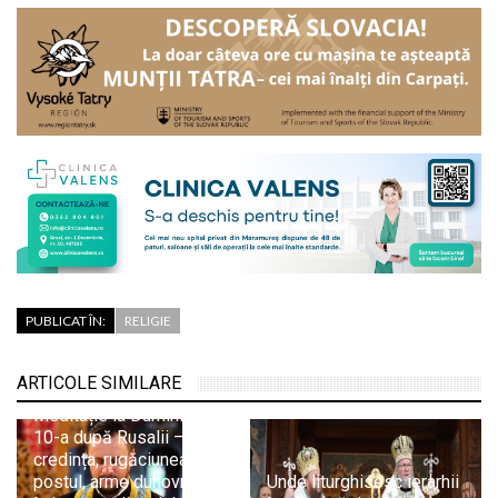
PUBLICAT ÎN:
RELIGIE
ARTICOLE SIMILARE
Pr. Adrian Dobreanu:
Meditație la Duminica a
10-a după Rusalii –
credința, rugăciunea și
postul, arme duhovnicești
Unde liturghisesc ierarhii