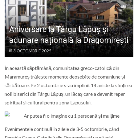
LIFE
Aniversare la Târgu Lăpuș și
adunare națională la Dragomirești
3 OCTOMBRIE 2025
În această săptămână, comunitatea greco-catolică din
Maramureș trăiește momente deosebite de comuniune și
sărbătoare. Pe 2 octombrie s-au împlinit 14 ani de la sfințirea
noii biserici din Târgu Lăpuș, un lăcaș care a devenit reper
spiritual și cultural pentru zona Lăpușului.
Evenimentele continuă în zilele de 3-5 octombrie, când
Parohia Greco-Catolică din Dragomirești va găzdui