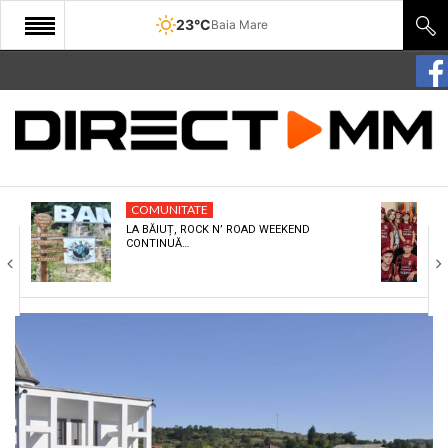
23°C
Baia Mare
START
COMUNITATE
EDITORIAL
COMUNITATE
CULTURA
LA BĂIUȚ, ROCK N’ ROAD WEEKEND
CONTINUĂ…
ECONOMIE
SANATATE
SPORT
SPECIAL
POLITIC