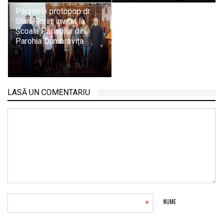
Părintele protopop dr.
Stan Florin, invitat la
Școala Părinților din
Parohia Dumbrăvița
LASĂ UN COMENTARIU
*
NUME