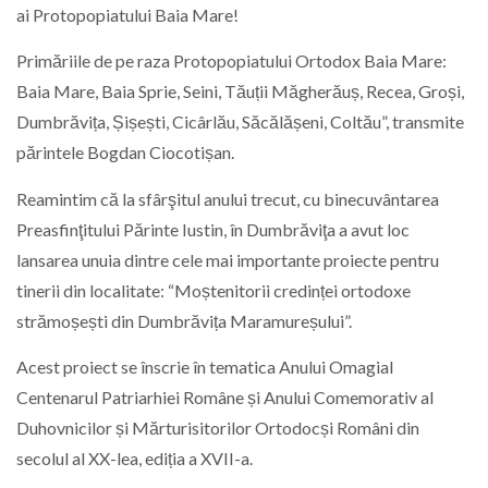
ai Protopopiatului Baia Mare!
Primăriile de pe raza Protopopiatului Ortodox Baia Mare:
Baia Mare, Baia Sprie, Seini, Tăuții Măgherăuș, Recea, Groși,
Dumbrăvița, Șișești, Cicârlău, Săcălășeni, Coltău”, transmite
părintele Bogdan Ciocotișan.
Reamintim că la sfârşitul anului trecut, cu binecuvântarea
Preasfinţitului Părinte Iustin, în Dumbrăviţa a avut loc
lansarea unuia dintre cele mai importante proiecte pentru
tinerii din localitate: “Moștenitorii credinței ortodoxe
strămoșești din Dumbrăvița Maramureșului”.
Acest proiect se înscrie în tematica Anului Omagial
Centenarul Patriarhiei Române și Anului Comemorativ al
Duhovnicilor și Mărturisitorilor Ortodocși Români din
secolul al XX-lea, ediția a XVII-a.