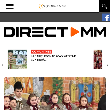
20°C
Baia Mare
START
COMUNITATE
EDITORIAL
COMUNITATE
CULTURA
LA BĂIUȚ, ROCK N’ ROAD WEEKEND
CONTINUĂ…
ECONOMIE
SANATATE
SPORT
SPECIAL
POLITIC