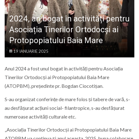
LIFE
2024, an bogat în activități pentru
Asociația Tinerilor Ortodocși ai
Protopopiatului Baia Mare
19 IANUARIE 2025
Anul 2024 a fost unul bogat în activități pentru Asociația
Tinerilor Ortodocși ai Protopopiatului Baia Mare
(ATOPBM), președinte pr. Bogdan Ciocotișan.
S-au organizat conferințe de mare folos și tabere de vară, s-
au desfășurat acțiuni social- filantropice, s-au desfășurat
numeroase activități culturale etc.
„Asociația Tinerilor Ortodocși ai Protopopiatului Baia Mare
ATOPBM va continua și anul aceasta, 2025, buna colaborare