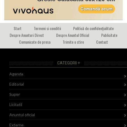
Start
Termeni si conditii
Politică de confidențialitate
Despre Anunturi Direct
Despre Anuntul Oficial
Publicitate
Comunicate de presa
Trimite o stire
Contact
CATEGORII +
Agenda
Editorial
Super
Licitatii
Anuntul oficial
Externe