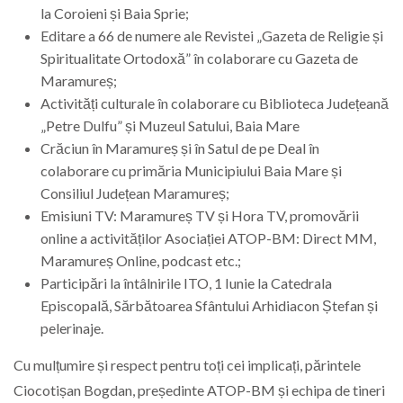
la Coroieni și Baia Sprie;
Editare a 66 de numere ale Revistei „Gazeta de Religie și
Spiritualitate Ortodoxă” în colaborare cu Gazeta de
Maramureș;
Activități culturale în colaborare cu Biblioteca Județeană
„Petre Dulfu” și Muzeul Satului, Baia Mare
Crăciun în Maramureș și în Satul de pe Deal în
colaborare cu primăria Municipiului Baia Mare și
Consiliul Județean Maramureș;
Emisiuni TV: Maramureș TV și Hora TV, promovării
online a activităților Asociației ATOP-BM: Direct MM,
Maramureș Online, podcast etc.;
Participări la întâlnirile ITO, 1 Iunie la Catedrala
Episcopală, Sărbătoarea Sfântului Arhidiacon Ștefan și
pelerinaje.
Cu mulțumire și respect pentru toți cei implicați, părintele
Ciocotișan Bogdan, președinte ATOP-BM și echipa de tineri