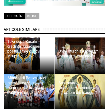
PUBLICAT ÎN:
RELIGIE
ARTICOLE SIMILARE
Pr. Adrian Dobreanu:
Meditație la Duminica a
10-a după Rusalii –
credința, rugăciunea și
postul, arme duhovnicești
Unde liturghisesc ierarhii
în lupta cu diavolul
în această duminică
PS Iustin la hramul
Mănăstirii Botiza: „Aici
se păstrează cu
Schimbarea la Față a
sfințenie portul, graiul,
Domnului – semnificația
tradiția și credința”
sărbătorii din 6 august