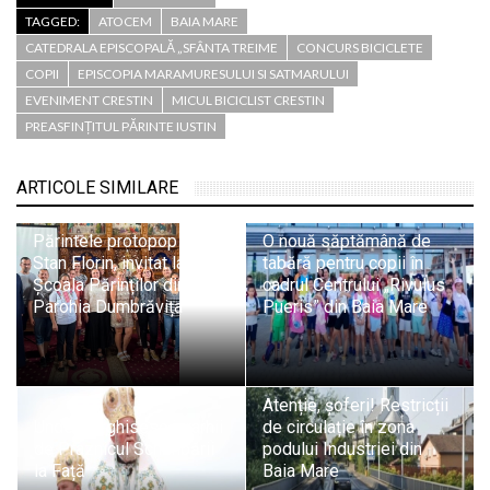
TAGGED:
ATOCEM
BAIA MARE
CATEDRALA EPISCOPALĂ „SFÂNTA TREIME
CONCURS BICICLETE
COPII
EPISCOPIA MARAMURESULUI SI SATMARULUI
EVENIMENT CRESTIN
MICUL BICICLIST CRESTIN
PREASFINȚITUL PĂRINTE IUSTIN
ARTICOLE SIMILARE
Părintele protopop dr.
O nouă săptămână de
Stan Florin, invitat la
tabără pentru copii în
Școala Părinților din
cadrul Centrului „Rivulus
Parohia Dumbrăvița
Pueris” din Baia Mare
Atenție, șoferi! Restricții
Unde liturghisesc ierarhii
de circulație în zona
de Praznicul Schimbării
podului Industriei din
la Față
Baia Mare