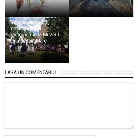
„Dorul pâinii de acasă”:
Trei zile de tradiții,
meșteșuguri și
gastronomie la Muzeul
Satului Baia Mare
LASĂ UN COMENTARIU