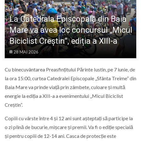
LIFE
La Catedrala Episcopală din Baia
Mare va avea loc concursul „Micul
Biciclist Creștin”, ediția a XIII-a
28 MAI 2026
Cu binecuvântarea Preasfințitului Părinte Iustin, pe 7 iunie, de
la ora 15:00, curtea Catedralei Episcopale „Sfânta Treime” din
Baia Mare va prinde viață prin zâmbete, culoare și multă
energie la ediția a XIII-a a evenimentului „Micul Biciclist
Creștin”.
Copiii cu vârste între 4 și 12 ani sunt așteptați să participe la
o zi plină de bucurie, mișcare și premii. Va fi o ediție specială
și pentru copiii de 12-14 ani. Casca de protecție este