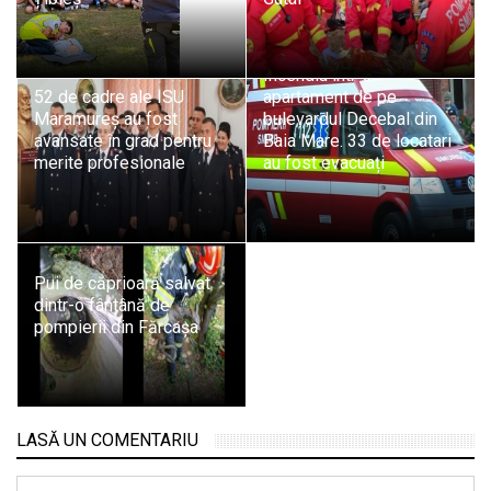
Incendiu într-un
52 de cadre ale ISU
apartament de pe
Maramureș au fost
bulevardul Decebal din
avansate în grad pentru
Baia Mare. 33 de locatari
merite profesionale
au fost evacuați
Pui de căprioară salvat
dintr-o fântână de
pompierii din Fărcașa
LASĂ UN COMENTARIU