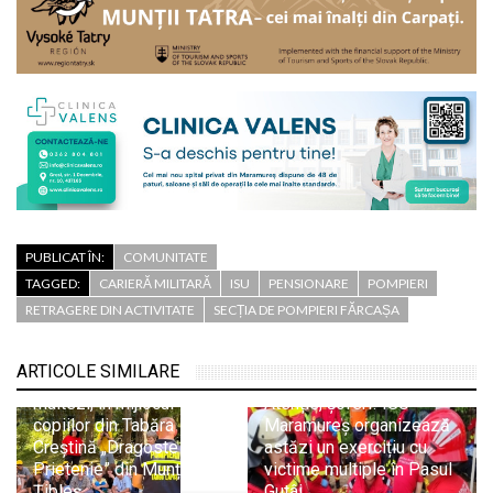
PUBLICAT ÎN:
COMUNITATE
TAGGED:
CARIERĂ MILITARĂ
ISU
PENSIONARE
POMPIERI
RETRAGERE DIN ACTIVITATE
SECȚIA DE POMPIERI FĂRCAȘA
Pompierii SVSU Târgu
ARTICOLE SIMILARE
Lăpuș și voluntarii
maltezi, în mijlocul
Atenție, șoferi! ISU
copiilor din Tabăra
Maramureș organizează
Creștină „Dragoste și
astăzi un exercițiu cu
Prietenie” din Munții
victime multiple în Pasul
Țibleș
Gutâi