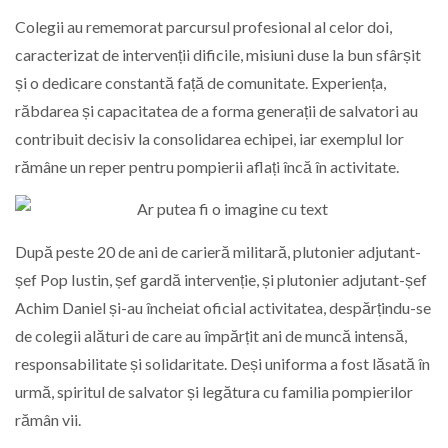
Colegii au rememorat parcursul profesional al celor doi,
caracterizat de intervenții dificile, misiuni duse la bun sfârșit
și o dedicare constantă față de comunitate. Experiența,
răbdarea și capacitatea de a forma generații de salvatori au
contribuit decisiv la consolidarea echipei, iar exemplul lor
rămâne un reper pentru pompierii aflați încă în activitate.
După peste 20 de ani de carieră militară, plutonier adjutant-
șef Pop Iustin, șef gardă intervenție, și plutonier adjutant-șef
Achim Daniel și-au încheiat oficial activitatea, despărțindu-se
de colegii alături de care au împărțit ani de muncă intensă,
responsabilitate și solidaritate. Deși uniforma a fost lăsată în
urmă, spiritul de salvator și legătura cu familia pompierilor
rămân vii.