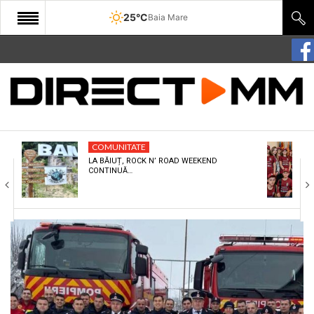
25°C
Baia Mare
START
COMUNITATE
EDITORIAL
COMUNITATE
CULTURA
LA BĂIUȚ, ROCK N’ ROAD WEEKEND
CONTINUĂ…
ECONOMIE
SANATATE
SPORT
SPECIAL
POLITIC