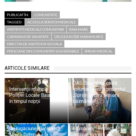
PUBLICAT ÎN:
COMUNITATE
TAGGED:
ACCES LA SERVICII MEDICALE
ASISTENTI MEDICALI COMUNITARI
BAIA MARE
CARAVANA DE SANATATE
CRUCEA ROȘIE MARAMUREȘ
DIRECTIA DE ASISTENTA SOCIALA
PERSOANE DIN COMUNITATI VULNERABILE
SPRIJIN MEDICAL
ARTICOLE SIMILARE
DAS Baia Mare caută
Intervenții multiple ale
voluntari pentru proiectul
Poliției Locale Baia Mare
„Sprijin pentru seniorii
în timpul nopții
băimăreni”
În fiecare seară, la ceas
„Sprijin pentru seniorii
de rugăciune: Paraclisul
băimăreni”: Proiect
Maicii Domnului la
dedicat îngrijirii