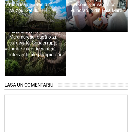
biserica de lemn din
persoanelor vârstnice
Muzeul Satului
vulnerabile din Baia Mare
Furtuna a lovit
Maramureșul după o zi
sufocantă. Copaci rupți,
tarabe luate de vânt și
intervenții ale pompierilor
LASĂ UN COMENTARIU