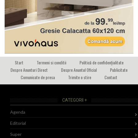
Start
Termeni si conditii
Politică de confidențialitate
Despre Anunturi Direct
Despre Anuntul Oficial
Publicitate
Comunicate de presa
Trimite o stire
Contact
CATEGORII +
Agenda
Editorial
Super