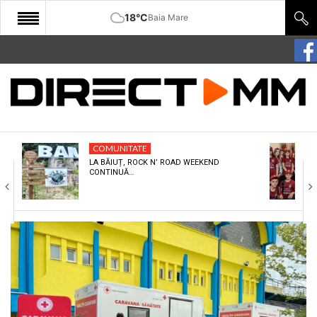
18°C
Baia Mare
START
COMUNITATE
EDITORIAL
COMUNITATE
CULTURA
LA BĂIUȚ, ROCK N’ ROAD WEEKEND
CONTINUĂ…
ECONOMIE
SANATATE
SPORT
SPECIAL
POLITIC