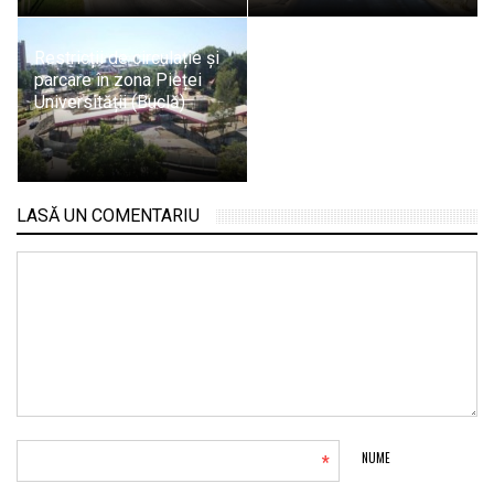
Restricții de circulație și
parcare în zona Pieței
Universității (Buclă)
LASĂ UN COMENTARIU
*
NUME