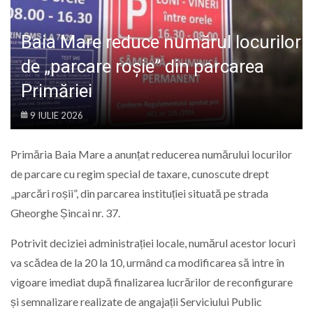
LIFE
Baia Mare reduce numărul locurilor
de „parcare roșie” din parcarea
Primăriei
9 IULIE 2026
Primăria Baia Mare a anunțat reducerea numărului locurilor
de parcare cu regim special de taxare, cunoscute drept
„parcări roșii”, din parcarea instituției situată pe strada
Gheorghe Șincai nr. 37.
Potrivit deciziei administrației locale, numărul acestor locuri
va scădea de la 20 la 10, urmând ca modificarea să intre în
vigoare imediat după finalizarea lucrărilor de reconfigurare
și semnalizare realizate de angajații Serviciului Public