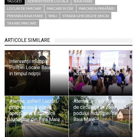
TAGGED:
ADMINISTRATIE LOCALA
BAIA MARE
LOCURI DE PARCARE
PARCARE ROȘIE
PARCAREA PRIMĂRIEI
PRIMARIA BAIA MARE
SPAU
STRADA GHEORGHE SINCAI
TAXARE PARCARE
ARTICOLE SIMILARE
Caravana Cloud Regional
Intervenții multiple ale
Nord-Vest în Baia Mare:
Poliției Locale Baia Mare
Un pas spre digitalizarea
în timpul nopții
administrației publice
Atenție, șoferi! Lucrări
Atenție, șoferi! Restricții
timp de nouă zile în
de circulație în zona
apropierea Bibliotecii
podului Industriei din
Județene din Baia Mare
Baia Mare