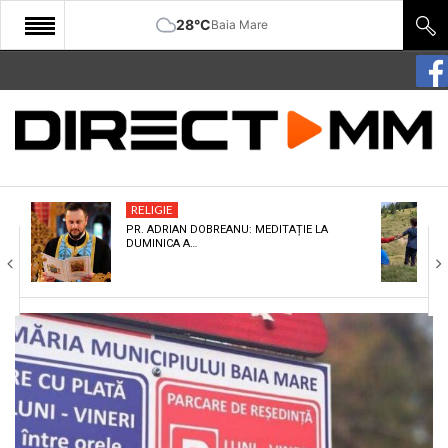
28°C
Baia Mare
START
COMUNITATE
EDITORIAL
RELIGIE
CULTURA
PR. ADRIAN DOBREANU: MEDITAȚIE LA
DUMINICA A…
ECONOMIE
SANATATE
SPORT
SPECIAL
POLITIC