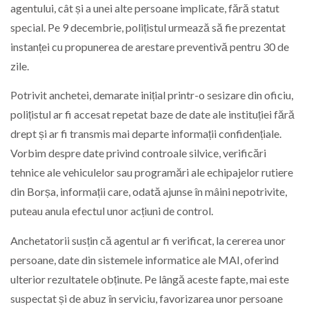
agentului, cât și a unei alte persoane implicate, fără statut
special. Pe 9 decembrie, polițistul urmează să fie prezentat
instanței cu propunerea de arestare preventivă pentru 30 de
zile.
Potrivit anchetei, demarate inițial printr-o sesizare din oficiu,
polițistul ar fi accesat repetat baze de date ale instituției fără
drept și ar fi transmis mai departe informații confidențiale.
Vorbim despre date privind controale silvice, verificări
tehnice ale vehiculelor sau programări ale echipajelor rutiere
din Borșa, informații care, odată ajunse în mâini nepotrivite,
puteau anula efectul unor acțiuni de control.
Anchetatorii susțin că agentul ar fi verificat, la cererea unor
persoane, date din sistemele informatice ale MAI, oferind
ulterior rezultatele obținute. Pe lângă aceste fapte, mai este
suspectat și de abuz în serviciu, favorizarea unor persoane