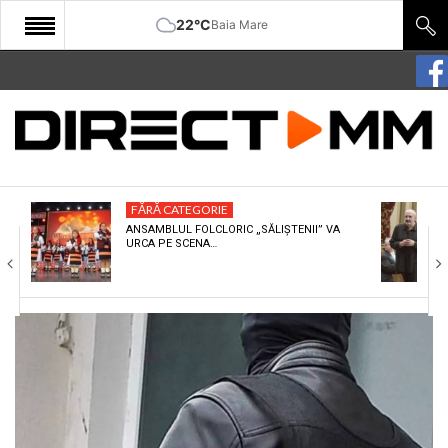
22°C
Baia Mare
START
COMUNITATE
EDITORIAL
FĂRĂ CATEGORIE
CULTURA
ANSAMBLUL FOLCLORIC „SĂLIȘTENII” VA
URCA PE SCENA…
ECONOMIE
SANATATE
SPORT
SPECIAL
POLITIC