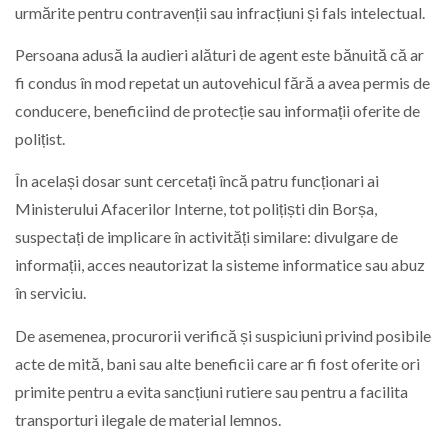
urmărite pentru contravenții sau infracțiuni și fals intelectual.
Persoana adusă la audieri alături de agent este bănuită că ar
fi condus în mod repetat un autovehicul fără a avea permis de
conducere, beneficiind de protecție sau informații oferite de
polițist.
În același dosar sunt cercetați încă patru funcționari ai
Ministerului Afacerilor Interne, tot polițiști din Borșa,
suspectați de implicare în activități similare: divulgare de
informații, acces neautorizat la sisteme informatice sau abuz
în serviciu.
De asemenea, procurorii verifică și suspiciuni privind posibile
acte de mită, bani sau alte beneficii care ar fi fost oferite ori
primite pentru a evita sancțiuni rutiere sau pentru a facilita
transporturi ilegale de material lemnos.