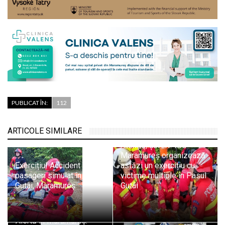
PUBLICAT ÎN:
112
ARTICOLE SIMILARE
Atenție, șoferi! ISU
Maramureș organizează
Exercițiu! Accident cu 11
astăzi un exercițiu cu
pasageri simulat în Pasul
victime multiple în Pasul
Gutâi, Maramureș
Gutâi
Alertă în Maramureș: