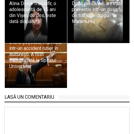
Alina Doina Trandafir, o
Două persoane, arestate
adolescentă de 15 ani
preventiv într-un dosar
din Vișeu de Jos, este
de trafic de droguri în
dată dispărută
Maramureș
Diana Șoșoacă, implicată
într-un accident rutier în
București. A fost
transportată la Spitalul
Universitar
LASĂ UN COMENTARIU