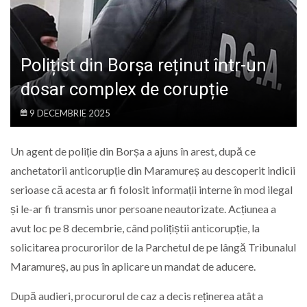
LIFE
Polițist din Borșa reținut într-un
dosar complex de corupție
9 DECEMBRIE 2025
Un agent de poliție din Borșa a ajuns în arest, după ce
anchetatorii anticorupție din Maramureș au descoperit indicii
serioase că acesta ar fi folosit informații interne în mod ilegal
și le-ar fi transmis unor persoane neautorizate. Acțiunea a
avut loc pe 8 decembrie, când polițiștii anticorupție, la
solicitarea procurorilor de la Parchetul de pe lângă Tribunalul
Maramureș, au pus în aplicare un mandat de aducere.
După audieri, procurorul de caz a decis reținerea atât a