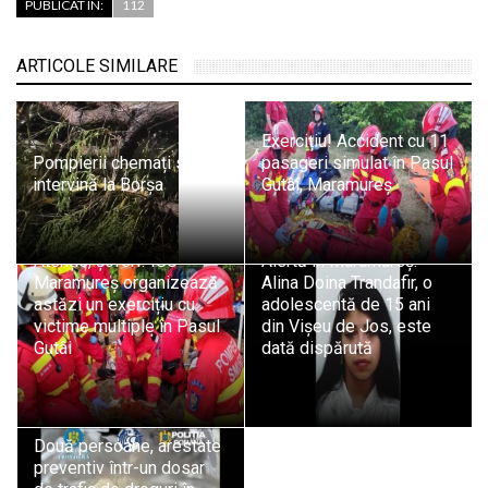
PUBLICAT ÎN:
112
ARTICOLE SIMILARE
Exercițiu! Accident cu 11
Pompierii chemați să
pasageri simulat în Pasul
intervină la Borșa
Gutâi, Maramureș
Atenție, șoferi! ISU
Alertă în Maramureș:
Maramureș organizează
Alina Doina Trandafir, o
astăzi un exercițiu cu
adolescentă de 15 ani
victime multiple în Pasul
din Vișeu de Jos, este
Gutâi
dată dispărută
Două persoane, arestate
preventiv într-un dosar