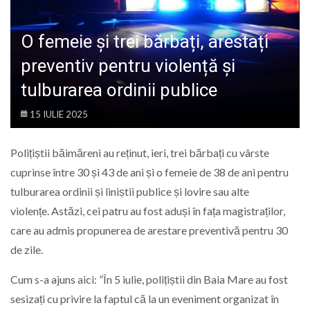
LIFE
O femeie și trei bărbați, arestați
preventiv pentru violență și
tulburarea ordinii publice
15 IULIE 2025
Polițiștii băimăreni au reținut, ieri, trei bărbați cu vârste
cuprinse între 30 și 43 de ani și o femeie de 38 de ani pentru
tulburarea ordinii și liniștii publice și lovire sau alte
violențe. Astăzi, cei patru au fost aduși în fața magistraților,
care au admis propunerea de arestare preventivă pentru 30
de zile.
Cum s-a ajuns aici: ”În 5 iulie, polițiștii din Baia Mare au fost
sesizați cu privire la faptul că la un eveniment organizat în