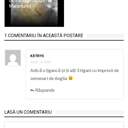
de trafic de droguri în
Maramureș
1 COMENTARIU ÎN ACEASTĂ POSTARE
KETRY5
IULIE 15, 2025
Adică o țigancă și și alți 3 tigani cu impresii de
semenari de Anglia
Răspunde
LASĂ UN COMENTARIU