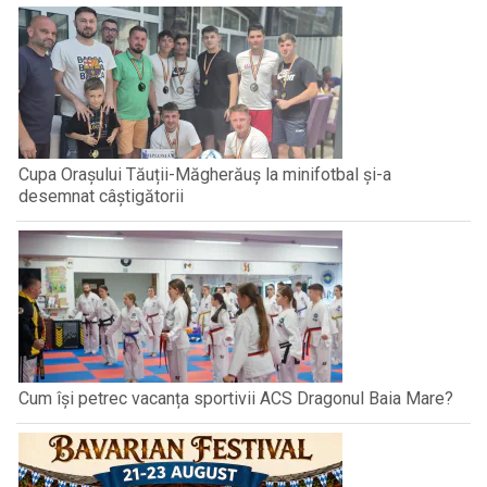
Cupa Orașului Tăuții-Măgherăuș la minifotbal și-a
desemnat câștigătorii
Cum își petrec vacanța sportivii ACS Dragonul Baia Mare?