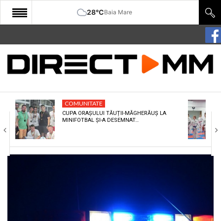
28°C
Baia Mare
START
COMUNITATE
EDITORIAL
COMUNITATE
CULTURA
CUPA ORAȘULUI TĂUȚII-MĂGHERĂUȘ LA
MINIFOTBAL ȘI-A DESEMNAT…
ECONOMIE
SANATATE
SPORT
SPECIAL
POLITIC