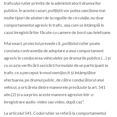
traficului rutier primite de la administratorii drumurilor
publice. În aceste cazuri, polițiștii vor putea sancționa mai
multe tipuri de abateri de la regulile de circulație, nu doar
comportamentul agresiv în trafic, așa cum se întâmplă în
cazul înregistrărilor făcute cu camere de bord sau telefoane.
Mai exact, proiectul prevede că „polițistul rutier poate
constata contravenția de adoptare a unui comportament
agresiv în conducerea vehiculelor pe drumurile publice (…) și
cu ocazia verificării sesizării formulate de un participant la
trafic ce a perceput în mod nemijlocit și întâmplător
efectuarea, pe drumul public, de către conducătorul unui
vehicul, a oricăreia dintre manevrele prevăzute la art. 541
alin.(2) și a surprins aceste manevre agresive într-o
înregistrare audio-video sau video, după caz”.
La articolul 541, Codul rutier se referă la comportamentul