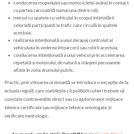
conducerea mopedului sau motocicletei având în contact
cu partea carosabilă numai una dintre roți;
mersul cu spatele cu vehiculul în scopul intimidării
celorlalți participanți la trafic care circulă în spatele
acestuia;
realizarea intenționată a unui derapaj controlat al
vehiculului în vederea întoarcerii sau rotirii acestuia;
conducerea intenționată a unui vehicul prin accelerarea
repetată a motorului, de natură a stânjeni persoanele
aflate în zona drumului public.
Practic, prin viitoarea ordonanță se introduce o excepție de la
actuala regulă, care stabilește că polițiștii rutieri trebuie să
constate contravențiile direct sau cu ajutorul unor mijloace
tehnice certificate sau mijloace tehnice omologate și
verificate metrologic.