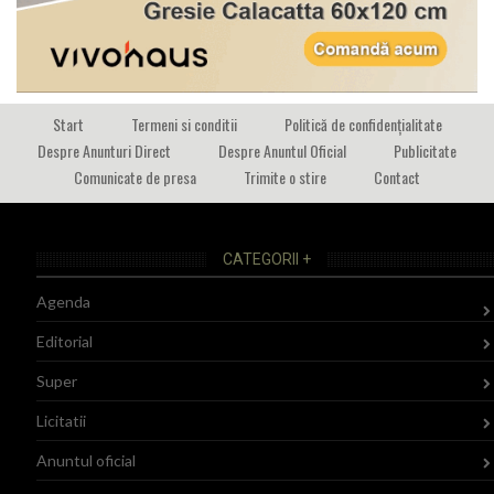
Start
Termeni si conditii
Politică de confidențialitate
Despre Anunturi Direct
Despre Anuntul Oficial
Publicitate
Comunicate de presa
Trimite o stire
Contact
CATEGORII +
Agenda
Editorial
Super
Licitatii
Anuntul oficial