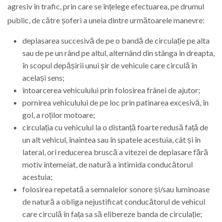
agresiv în trafic, prin care se înțelege efectuarea, pe drumul
public, de către șoferi a uneia dintre următoarele manevre:
deplasarea succesivă de pe o bandă de circulație pe alta
sau de pe un rând pe altul, alternând din stânga în dreapta,
în scopul depășirii unui șir de vehicule care circulă în
același sens;
întoarcerea vehiculului prin folosirea frânei de ajutor;
pornirea vehiculului de pe loc prin patinarea excesivă, în
gol, a roților motoare;
circulația cu vehiculul la o distanță foarte redusă față de
un alt vehicul, înaintea sau în spatele acestuia, cât și în
lateral, ori reducerea bruscă a vitezei de deplasare fără
motiv întemeiat, de natură a intimida conducătorul
acestuia;
folosirea repetată a semnalelor sonore și/sau luminoase
de natură a obliga nejustificat conducătorul de vehicul
care circulă în fața sa să elibereze banda de circulație;