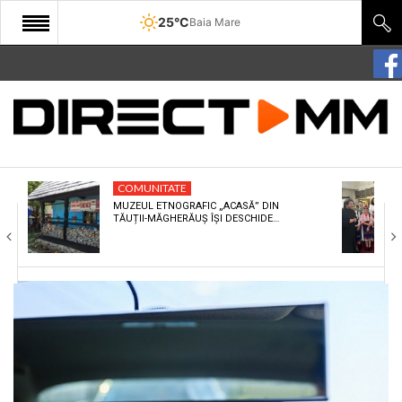
25°C
Baia Mare
START
COMUNITATE
EDITORIAL
COMUNITATE
CULTURA
MUZEUL ETNOGRAFIC „ACASĂ” DIN
TĂUȚII-MĂGHERĂUȘ ÎȘI DESCHIDE…
ECONOMIE
SANATATE
SPORT
SPECIAL
POLITIC