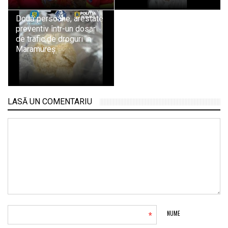
Două persoane, arestate
preventiv într-un dosar
de trafic de droguri în
Maramureș
LASĂ UN COMENTARIU
*
NUME