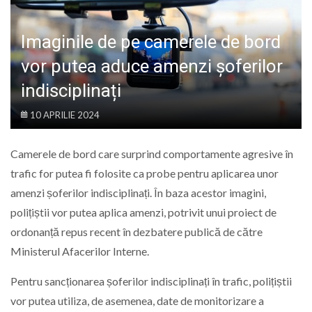
LIFE
Imaginile de pe camerele de bord
vor putea aduce amenzi șoferilor
indisciplinați
10 APRILIE 2024
Camerele de bord care surprind comportamente agresive în
trafic for putea fi folosite ca probe pentru aplicarea unor
amenzi șoferilor indisciplinați. În baza acestor imagini,
polițiștii vor putea aplica amenzi, potrivit unui proiect de
ordonanță repus recent în dezbatere publică de către
Ministerul Afacerilor Interne.
Pentru sancționarea șoferilor indisciplinați în trafic, polițiștii
vor putea utiliza, de asemenea, date de monitorizare a