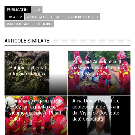
PUBLICAT ÎN:
112
TAGGED:
AMENDA CIRCULATIE
CAMERE DE BORD
IMAGINI CAMERE DE BORD
ARTICOLE SIMILARE
Exercițiu! Accident cu 11
Pompierii chemați să
pasageri simulat în Pasul
intervină la Borșa
Gutâi, Maramureș
Atenție, șoferi! ISU
Alertă în Maramureș:
Maramureș organizează
Alina Doina Trandafir, o
astăzi un exercițiu cu
adolescentă de 15 ani
victime multiple în Pasul
din Vișeu de Jos, este
Gutâi
dată dispărută