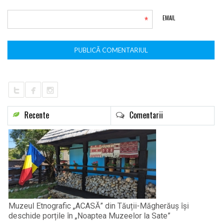
*
EMAIL
Recente
Comentarii
Muzeul Etnografic „ACASĂ” din Tăuții-Măgherăuș își
deschide porțile în „Noaptea Muzeelor la Sate”