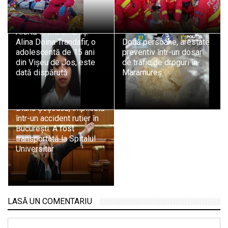
Alertă în Maramureș:
Alina Doina Trandafir, o
Două persoane, arestate
adolescentă de 15 ani
preventiv într-un dosar
din Vișeu de Jos, este
de trafic de droguri în
dată dispărută
Maramureș
Diana Șoșoacă, implicată
într-un accident rutier în
București. A fost
transportată la Spitalul
Universitar
LASĂ UN COMENTARIU