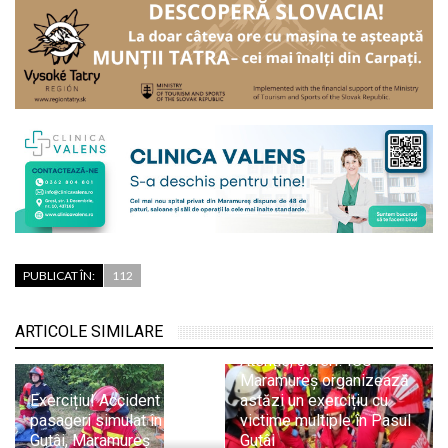
PUBLICAT ÎN:
112
ARTICOLE SIMILARE
Atenție, șoferi! ISU
Maramureș organizează
Exercițiu! Accident cu 11
astăzi un exercițiu cu
pasageri simulat în Pasul
victime multiple în Pasul
Gutâi, Maramureș
Gutâi