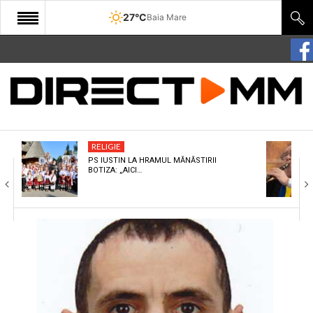
27°C
Baia Mare
START
COMUNITATE
EDITORIAL
RELIGIE
CULTURA
PS IUSTIN LA HRAMUL MĂNĂSTIRII
BOTIZA: „AICI…
ECONOMIE
SANATATE
SPORT
SPECIAL
POLITIC