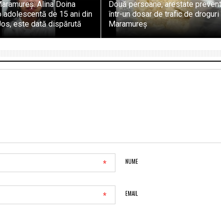
Maramureș: Alina Doina
Două persoane, arestate prevent
 o adolescentă de 15 ani din
într-un dosar de trafic de droguri 
os, este dată dispărută
Maramureș
*
NUME
*
EMAIL