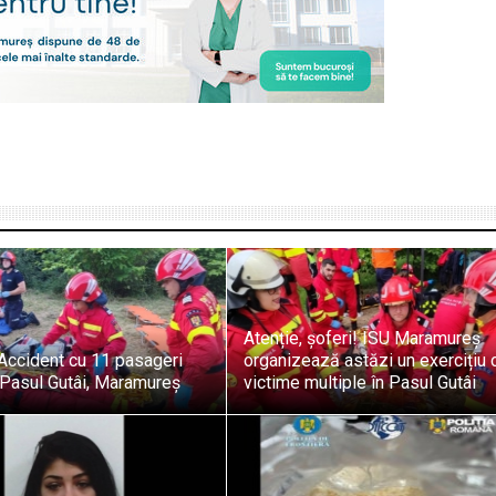
Atenție, șoferi! ISU Maramureș
 Accident cu 11 pasageri
organizează astăzi un exercițiu 
 Pasul Gutâi, Maramureș
victime multiple în Pasul Gutâi