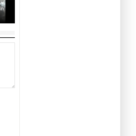
iv
în