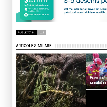
PUBLICAT ÎN:
112
ARTICOLE SIMILARE
Exercițiu!
simulat în