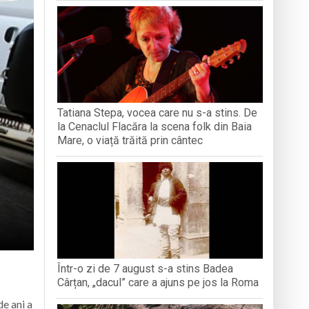
iment dedicat marelui voievod, la
ași stres, iar una dezvoltă anxietate,
opere orașul dintr-o perspectivă diferită
Tatiana Stepa, vocea care nu s-a stins. De
ați propriul talisman „prinzător de vise”
la Cenaclul Flacăra la scena folk din Baia
Mare, o viață trăită prin cântec
Într-o zi de 7 august s-a stins Badea
Cârțan, „dacul” care a ajuns pe jos la Roma
de ani a