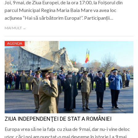
Joi, 9 mai, de Ziua Europei, de la ora 17:00, la Foișorul din
parcul Municipal Regina Maria Baia Mare va avea loc
acțiunea “Hai să sărbătorim Europa!”. Participanții…
MAI MULT →
AGENDA
ZIUA INDEPENDENŢEI DE STAT A ROMÂNIEI
Europa vrea să ne ia fața cu ziua de 9 mai, dar nu-i vine deloc
ușor, căci noi am punctat-o mai devreme în istorie La 9 mai