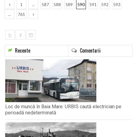
1
…
587
588
589
590
591
592
593
…
761
Recente
Comentarii
Loc de muncă în Baia Mare: URBIS caută electrician pe
perioadă nedeterminată