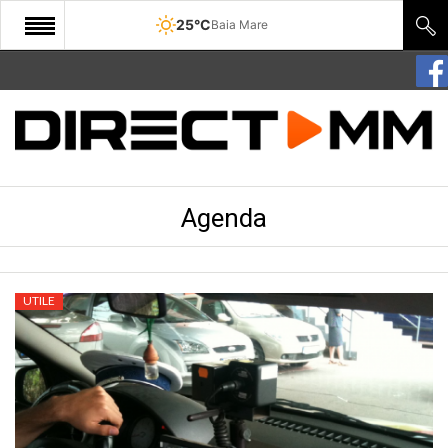
25°C
Baia Mare
START
COMUNITATE
EDITORIAL
Agenda
CULTURA
ECONOMIE
SANATATE
UTILE
SPORT
SPECIAL
POLITIC