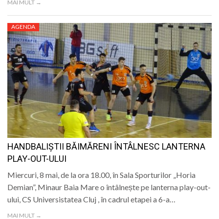
MAI MULT →
AGENDA
HANDBALIȘTII BĂIMĂRENI ÎNTÂLNESC LANTERNA
PLAY-OUT-ULUI
Miercuri, 8 mai, de la ora 18.00, în Sala Sporturilor „Horia
Demian”, Minaur Baia Mare o întâlnește pe lanterna play-out-
ului, CS Universistatea Cluj , în cadrul etapei a 6-a…
MAI MULT →