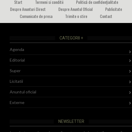
Start
Termeni si conditii
Politică de confidențialitate
Despre Anunturi Direct
Despre Anuntul Oficial
Publicitate
Comunicate de presa
Trimite o stire
Contact
CATEGORII +
Agenda
Editorial
Super
Licitatii
Anuntul oficial
Externe
NEWSLETTER