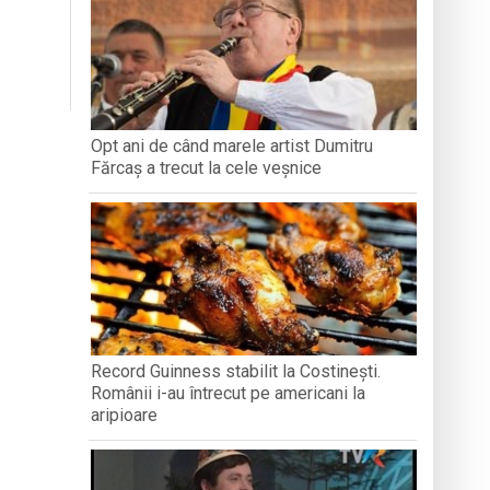
 vânt și intervenții ale pompierilor
in Baia Mare
dministrației publice
Opt ani de când marele artist Dumitru
Fărcaș a trecut la cele veșnice
Record Guinness stabilit la Costinești.
Românii i-au întrecut pe americani la
aripioare