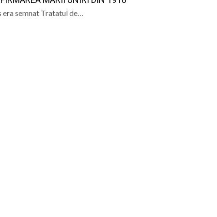
es era semnat Tratatul de…
amureșul după o zi sufocantă. Copaci rupți, tarabe luate de
 plină de muzică, dans și sport pe Câmpul Tineretului d
ional Nord-Vest în Baia Mare: Un pas spre digitalizarea a
ndire, emoții și sănătate, la Vișeu de Sus