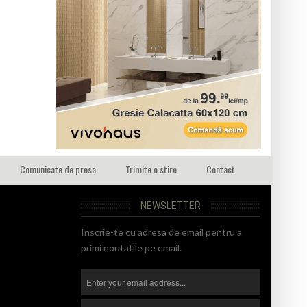
Comunicate de presa
Trimite o stire
Contact
NEWSLETTER
Inscrie-te cu adresa de email pentru a
primi noutatile pe email.