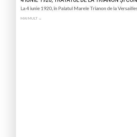
La 4 iunie 1920, în Palatul Marele Trianon de la Versaill
Furtuna a lovit Mar
MAI MULT →
Urmează o duminică
Caravana Cloud Reg
Trei seri despre gâ