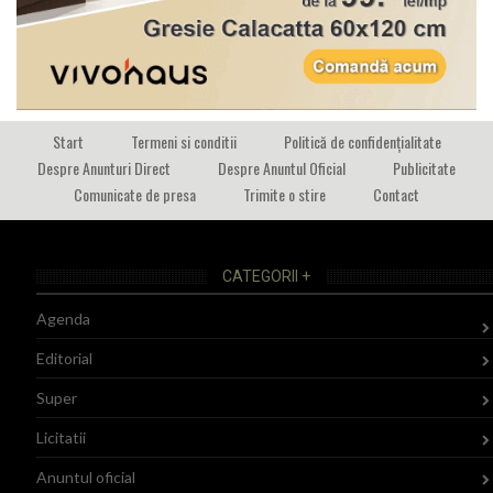
Start
Termeni si conditii
Politică de confidențialitate
Despre Anunturi Direct
Despre Anuntul Oficial
Publicitate
Comunicate de presa
Trimite o stire
Contact
CATEGORII +
Agenda
Editorial
Super
Licitatii
Anuntul oficial