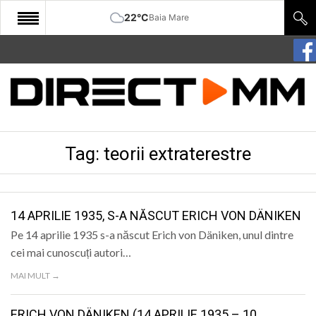
22°C
Baia Mare
START
COMUNITATE
EDITORIAL
Tag:
teorii extraterestre
CULTURA
ECONOMIE
SANATATE
14 APRILIE 1935, S-A NĂSCUT ERICH VON DÄNIKEN
Pe 14 aprilie 1935 s-a născut Erich von Däniken, unul dintre
SPORT
cei mai cunoscuți autori…
SPECIAL
MAI MULT →
POLITIC
ERICH VON DÄNIKEN (14 APRILIE 1935 – 10