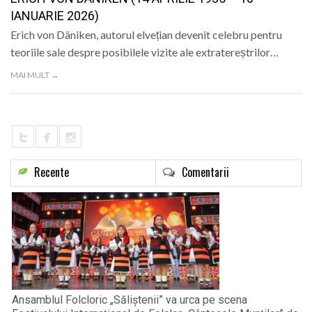
LIFE
IANUARIE 2026)
Erich von Däniken, autorul elvețian devenit celebru pentru
teoriile sale despre posibilele vizite ale extratereștrilor…
MAI MULT →
Recente
Comentarii
Ansamblul Folcloric „Săliștenii” va urca pe scena