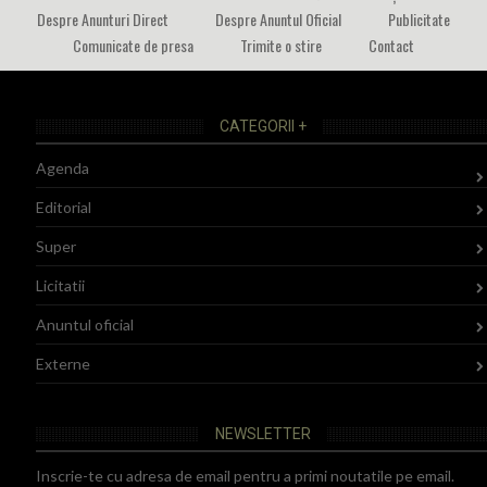
Despre Anunturi Direct
Despre Anuntul Oficial
Publicitate
Comunicate de presa
Trimite o stire
Contact
CATEGORII +
Agenda
Editorial
Super
Licitatii
Anuntul oficial
Externe
NEWSLETTER
Inscrie-te cu adresa de email pentru a primi noutatile pe email.