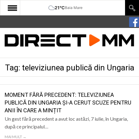
21°C
Baia Mare
START
COMUNITATE
EDITORIAL
Tag:
televiziunea publică din Ungaria
CULTURA
ECONOMIE
SANATATE
MOMENT FĂRĂ PRECEDENT: TELEVIZIUNEA
PUBLICĂ DIN UNGARIA ȘI-A CERUT SCUZE PENTRU
SPORT
ANII ÎN CARE A MINȚIT
SPECIAL
Un gest fără precedent a avut loc astăzi, 7 iulie, în Ungaria,
după ce principalul…
POLITIC
MAI MULT →