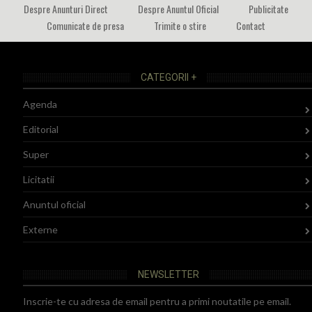
Despre Anunturi Direct
Despre Anuntul Oficial
Publicitate
Comunicate de presa
Trimite o stire
Contact
CATEGORII +
Agenda
Editorial
Super
Licitatii
Anuntul oficial
Externe
NEWSLETTER
Inscrie-te cu adresa de email pentru a primi noutatile pe email.