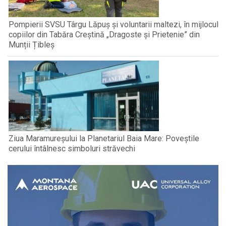
Pompierii SVSU Târgu Lăpuș și voluntarii maltezi, în mijlocul
copiilor din Tabăra Creștină „Dragoste și Prietenie” din
Munții Țibleș
Ziua Maramureșului la Planetariul Baia Mare: Poveștile
cerului întâlnesc simboluri străvechi