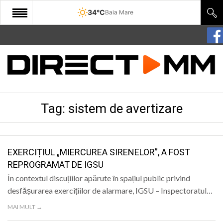
34°C
Baia Mare
START
COMUNITATE
EDITORIAL
Tag:
sistem de avertizare
CULTURA
ECONOMIE
SANATATE
EXERCIȚIUL „MIERCUREA SIRENELOR”, A FOST
REPROGRAMAT DE IGSU
SPORT
În contextul discuțiilor apărute în spațiul public privind
SPECIAL
desfășurarea exercițiilor de alarmare, IGSU – Inspectoratul…
MAI MULT →
POLITIC