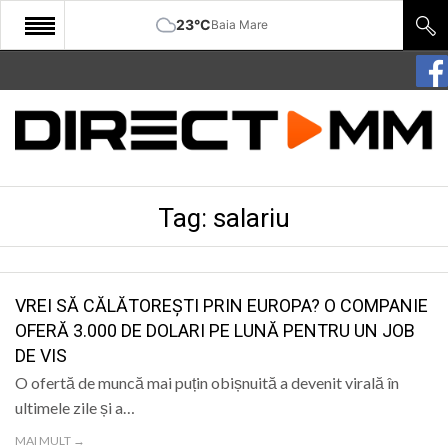
23°C
Baia Mare
START
COMUNITATE
EDITORIAL
Tag:
salariu
CULTURA
ECONOMIE
SANATATE
VREI SĂ CĂLĂTOREȘTI PRIN EUROPA? O COMPANIE
OFERĂ 3.000 DE DOLARI PE LUNĂ PENTRU UN JOB
SPORT
DE VIS
SPECIAL
O ofertă de muncă mai puțin obișnuită a devenit virală în
ultimele zile și a…
POLITIC
MAI MULT →