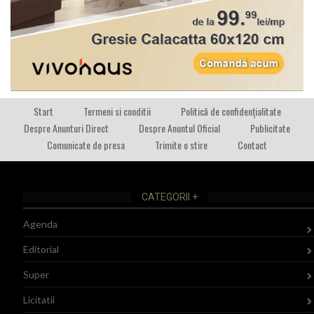
Start
Termeni si conditii
Politică de confidențialitate
Despre Anunturi Direct
Despre Anuntul Oficial
Publicitate
Comunicate de presa
Trimite o stire
Contact
CATEGORII +
Agenda
Editorial
Super
Licitatii