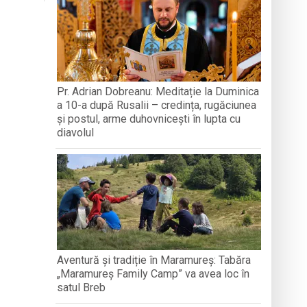
A MEDJUGORJE
SOFRONI
națională, lansare de carte și momente
reni”
-a alăturat echipei
Pr. Adrian Dobreanu: Meditație la Duminica
a 10-a după Rusalii – credința, rugăciunea
ganizată la Cluj-Napoca
și postul, arme duhovnicești în lupta cu
diavolul
Aventură și tradiție în Maramureș: Tabăra
„Maramureș Family Camp” va avea loc în
satul Breb