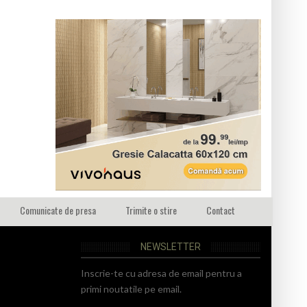
Comunicate de presa
Trimite o stire
Contact
NEWSLETTER
Inscrie-te cu adresa de email pentru a
primi noutatile pe email.