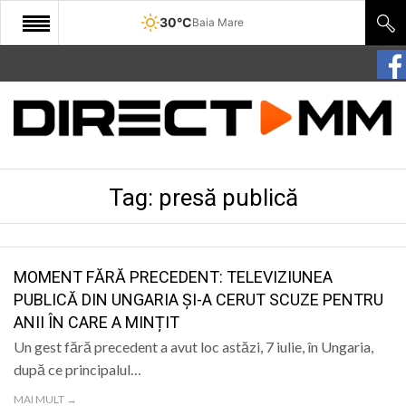
30°C
Baia Mare
START
COMUNITATE
EDITORIAL
Tag:
presă publică
CULTURA
ECONOMIE
SANATATE
MOMENT FĂRĂ PRECEDENT: TELEVIZIUNEA
PUBLICĂ DIN UNGARIA ȘI-A CERUT SCUZE PENTRU
SPORT
ANII ÎN CARE A MINȚIT
SPECIAL
Un gest fără precedent a avut loc astăzi, 7 iulie, în Ungaria,
după ce principalul…
POLITIC
MAI MULT →