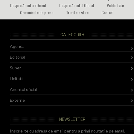
Despre Anunturi Direct
Despre Anuntul Oficial
Publicitate
Comunicate de presa
Trimite o stire
Contact
CATEGORII +
Agenda
Editorial
Super
Licitatii
Anuntul oficial
Externe
NEWSLETTER
Inscrie-te cu adresa de email pentru a primi noutatile pe email.