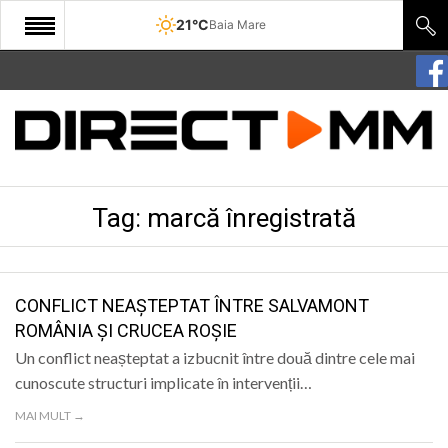
21°C
Baia Mare
START
COMUNITATE
EDITORIAL
Tag:
marcă înregistrată
CULTURA
ECONOMIE
SANATATE
CONFLICT NEAȘTEPTAT ÎNTRE SALVAMONT
ROMÂNIA ȘI CRUCEA ROȘIE
SPORT
Un conflict neașteptat a izbucnit între două dintre cele mai
SPECIAL
cunoscute structuri implicate în intervenții…
MAI MULT →
POLITIC