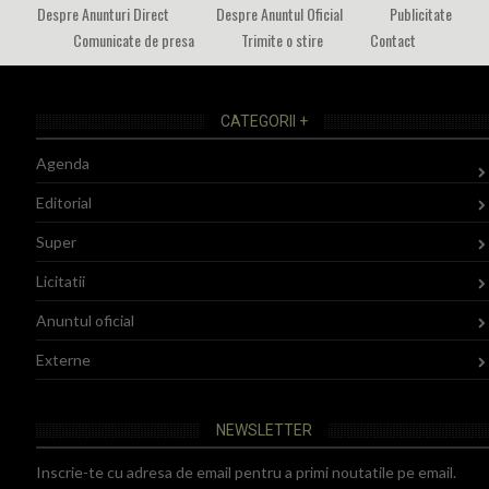
Despre Anunturi Direct
Despre Anuntul Oficial
Publicitate
Comunicate de presa
Trimite o stire
Contact
CATEGORII +
Agenda
Editorial
Super
Licitatii
Anuntul oficial
Externe
NEWSLETTER
Inscrie-te cu adresa de email pentru a primi noutatile pe email.