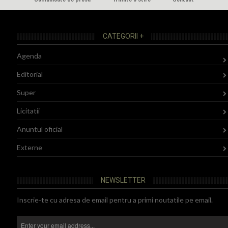
CATEGORII +
Agenda
Editorial
Super
Licitatii
Anuntul oficial
Externe
NEWSLETTER
Inscrie-te cu adresa de email pentru a primi noutatile pe email.