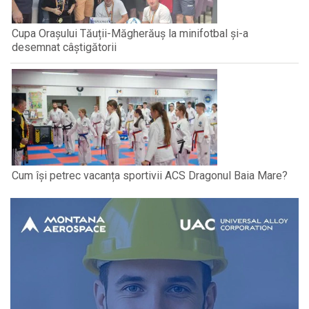
Cupa Orașului Tăuții-Măgherăuș la minifotbal și-a
desemnat câștigătorii
Cum își petrec vacanța sportivii ACS Dragonul Baia Mare?