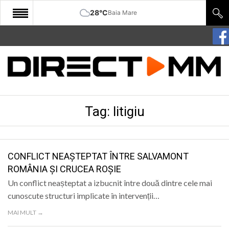
28°C
Baia Mare
START
COMUNITATE
EDITORIAL
Tag:
litigiu
CULTURA
ECONOMIE
SANATATE
CONFLICT NEAȘTEPTAT ÎNTRE SALVAMONT
ROMÂNIA ȘI CRUCEA ROȘIE
SPORT
Un conflict neașteptat a izbucnit între două dintre cele mai
SPECIAL
cunoscute structuri implicate în intervenții…
MAI MULT →
POLITIC