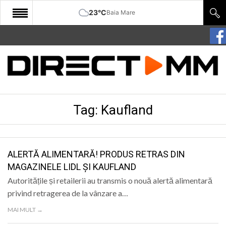
23°C
Baia Mare
START
COMUNITATE
EDITORIAL
Tag:
Kaufland
CULTURA
ECONOMIE
SANATATE
ALERTĂ ALIMENTARĂ! PRODUS RETRAS DIN
MAGAZINELE LIDL ȘI KAUFLAND
SPORT
Autoritățile și retailerii au transmis o nouă alertă alimentară
SPECIAL
privind retragerea de la vânzare a…
MAI MULT →
POLITIC