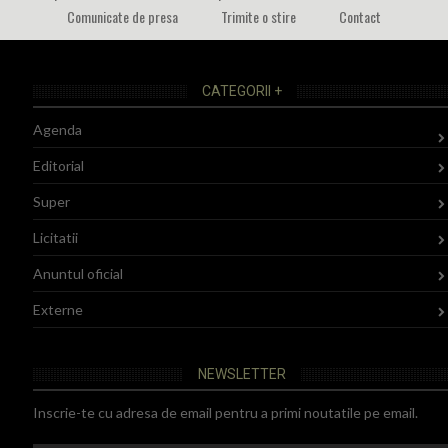
Comunicate de presa
Trimite o stire
Contact
CATEGORII +
Agenda
Editorial
Super
Licitatii
Anuntul oficial
Externe
NEWSLETTER
Inscrie-te cu adresa de email pentru a primi noutatile pe email.