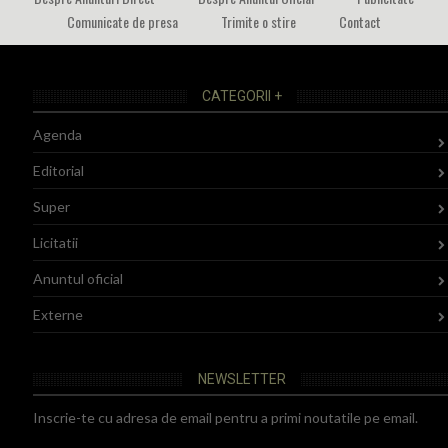
Comunicate de presa
Trimite o stire
Contact
CATEGORII +
Agenda
Editorial
Super
Licitatii
Anuntul oficial
Externe
NEWSLETTER
Inscrie-te cu adresa de email pentru a primi noutatile pe email.