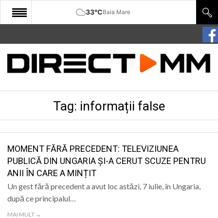
33°C
Baia Mare
START
COMUNITATE
EDITORIAL
Tag:
informații false
CULTURA
ECONOMIE
SANATATE
MOMENT FĂRĂ PRECEDENT: TELEVIZIUNEA
PUBLICĂ DIN UNGARIA ȘI-A CERUT SCUZE PENTRU
SPORT
ANII ÎN CARE A MINȚIT
SPECIAL
Un gest fără precedent a avut loc astăzi, 7 iulie, în Ungaria,
după ce principalul…
POLITIC
MAI MULT →