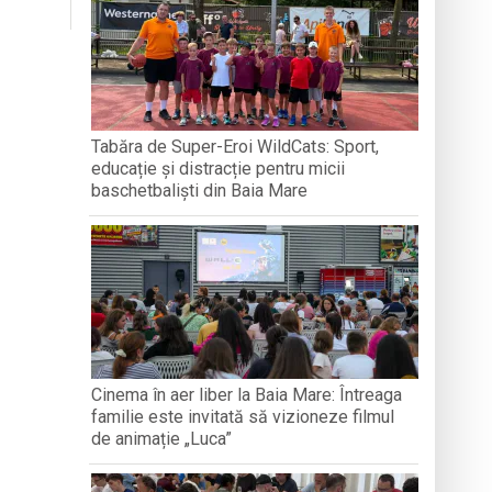
 avansează conform graficului
Tabăra de Super-Eroi WildCats: Sport,
educație și distracție pentru micii
odocși (ITO) de la București
baschetbaliști din Baia Mare
Cinema în aer liber la Baia Mare: Întreaga
familie este invitată să vizioneze filmul
de animație „Luca”