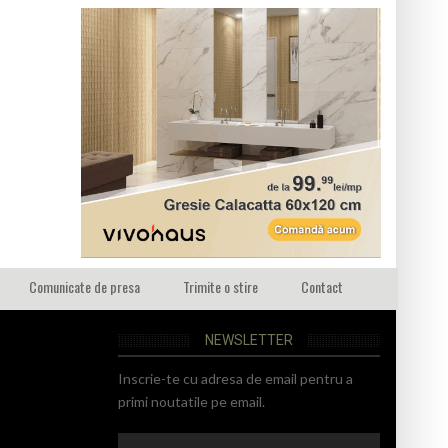
Comunicate de presa
Trimite o stire
Contact
NEWSLETTER
Inscrie-te cu adresa de email pentru a
primi noutatile pe email.