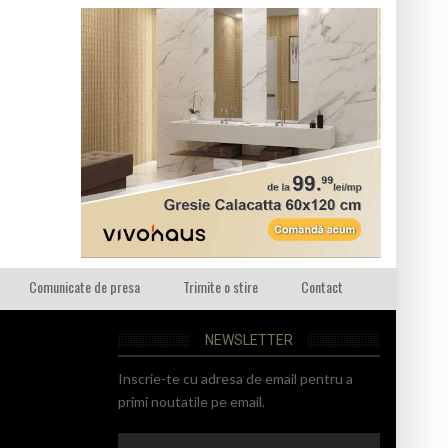
Comunicate de presa
Trimite o stire
Contact
NEWSLETTER
Inscrie-te cu adresa de email pentru a
primi noutatile pe email.