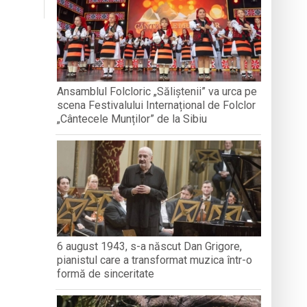
nedoara
a clubului de carte „Legături Literare”
Ansamblul Folcloric „Săliștenii” va urca pe
scena Festivalului Internațional de Folclor
rieteniei și diversității culturale
„Cântecele Munților” de la Sibiu
6 august 1943, s-a născut Dan Grigore,
pianistul care a transformat muzica într-o
formă de sinceritate