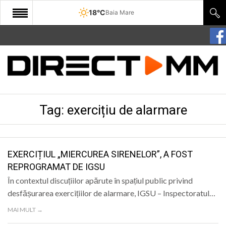
18°C
Baia Mare
START
COMUNITATE
EDITORIAL
Tag:
exercițiu de alarmare
CULTURA
ECONOMIE
SANATATE
EXERCIȚIUL „MIERCUREA SIRENELOR”, A FOST
REPROGRAMAT DE IGSU
SPORT
În contextul discuțiilor apărute în spațiul public privind
SPECIAL
desfășurarea exercițiilor de alarmare, IGSU – Inspectoratul…
MAI MULT →
POLITIC