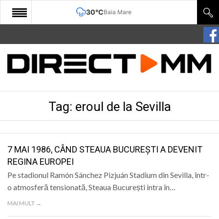
30°C
Baia Mare
START
COMUNITATE
EDITORIAL
Tag:
eroul de la Sevilla
CULTURA
ECONOMIE
SANATATE
7 MAI 1986, CÂND STEAUA BUCUREȘTI A DEVENIT
REGINA EUROPEI
SPORT
Pe stadionul Ramón Sánchez Pizjuán Stadium din Sevilla, într-
SPECIAL
o atmosferă tensionată, Steaua București intra în…
MAI MULT →
POLITIC