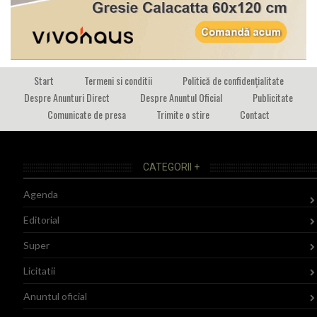
Start
Termeni si conditii
Politică de confidențialitate
Despre Anunturi Direct
Despre Anuntul Oficial
Publicitate
Comunicate de presa
Trimite o stire
Contact
CATEGORII +
Agenda
Editorial
Super
Licitatii
Anuntul oficial